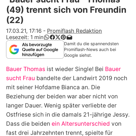
Alle Themen auf Promiflash
(49) trennt sich von Freundin
Jobs
(22)
App runterladen
17.03.21, 17:16
-
Promiflash Redaktion
Lesezeit:
1
min
Team
Damit du die spannendsten
Promiflash-News auch bei
Redaktionelle Richtlinien
Google siehst.
Bauer Thomas
ist wieder Single! Bei
Bauer
Impressum
sucht Frau
bandelte der Landwirt 2019 noch
Datenschutzerklärung
mit seiner Hofdame Bianca an. Die
Nutzungsbedingungen
Beziehung der beiden war aber nicht von
langer Dauer. Wenig später verliebte der
Utiq verwalten
Ostfriese sich in die damals 21-jährige
Jessy
.
Dass die beiden
ein Altersunterschied
von
fast drei Jahrzehnten trennt, spielte für