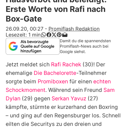
Alle Themen auf Promiflash
Erste Worte von Rafi nach
Jobs
Box-Gate
App runterladen
26.09.20, 00:27
-
Promiflash Redaktion
Lesezeit:
1
min
Team
Damit du die spannendsten
Promiflash-News auch bei
Redaktionelle Richtlinien
Google siehst.
Jetzt meldet sich
Rafi Rachek
(30)! Der
Impressum
ehemalige
Die Bachelorette
-Teilnehmer
Datenschutzerklärung
sorgte beim
Promiboxen
für einen
echten
Nutzungsbedingungen
Schockmoment
. Während sein Freund
Sam
Dylan
(29) gegen
Serkan Yavuz
(27)
Utiq verwalten
kämpfte, stürmte er kurzerhand den Boxring
– und ging auf den Regensburger los. Schnell
eilten die Securitys zu den dreien und