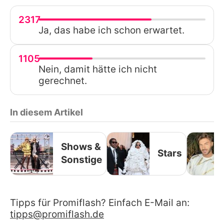
2317
Ja, das habe ich schon erwartet.
1105
Nein, damit hätte ich nicht
gerechnet.
In diesem Artikel
Shows &
Stars
Sonstige
Tipps für Promiflash? Einfach E-Mail an:
tipps@promiflash.de