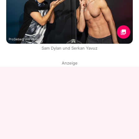
ProSieben/Willi Weber
Sam Dylan und Serkan Yavuz
Anzeige