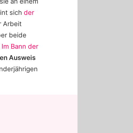
 sie an einem
int sich
der
 Arbeit
ber beide
– Im Bann der
nen Ausweis
inderjährigen