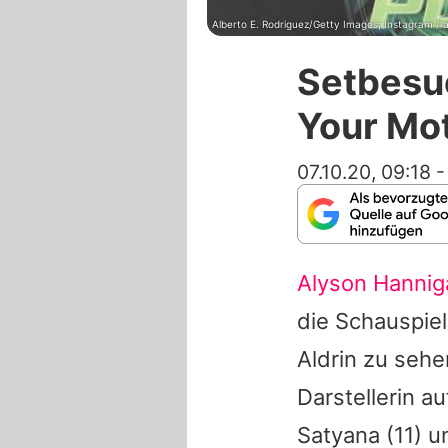
Alberto E. Rodriguez/Getty Images; Instagram / 
Setbesuc
Your Mo
07.10.20, 09:18
Alyson Hannig
die Schauspiel
Aldrin zu seh
Darstellerin a
Satyana
(11) 