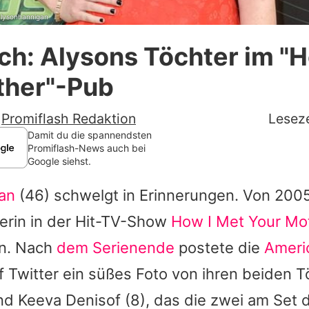
alysonhannigan
Datenschutzerklärung
h: Alysons Töchter im "H
Nutzungsbedingungen
ther"-Pub
Utiq verwalten
-
Promiflash Redaktion
Leseze
Damit du die spannendsten
Promiflash-News auch bei
Google siehst.
an
(46) schwelgt in Erinnerungen. Von 2005
erin in der Hit-TV-Show
How I Met Your Mo
en. Nach
dem Serienende
postete die
Ameri
uf Twitter ein süßes Foto von ihren beiden 
und
Keeva Denisof
(8), das die zwei am Set 