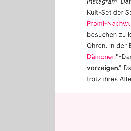
Instagram
. Da
Kult-Set der S
Promi-Nachw
besuchen zu k
Ohren. In der B
Dämonen
"-Dar
vorzeigen."
Dam
trotz ihres Al