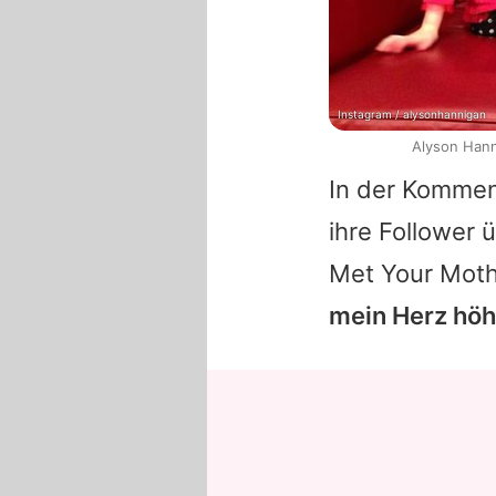
Instagram / alysonhannigan
Alyson Hann
In der Kommen
ihre Follower 
Met Your Moth
mein Herz höh