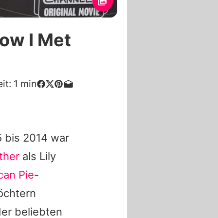
ow I Met
it:
1
min
 bis 2014 war
ther
als Lily
can Pie
-
Töchtern
der beliebten