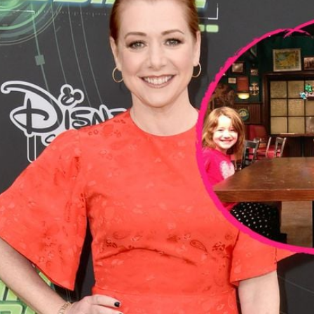
Filme & Serien
Lifestyle
Familie & Liebe
Promiflash Exklusiv
Alle Themen auf Promiflash
Jobs
App runterladen
Team
Redaktionelle Richtlinien
Impressum