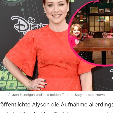
mages; Instagram / alysonhannigan
Alyson Hannigan und ihre beiden Töchter Satyana und Keeva
öffentlichte
Alyson
die Aufnahme allerding