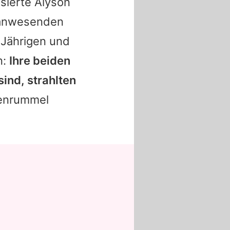
sierte
Alyson
 anwesenden
4-Jährigen und
n:
Ihre beiden
sind, strahlten
enrummel