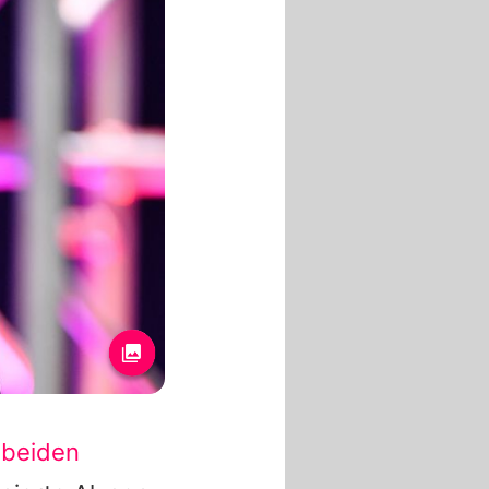
n
beiden