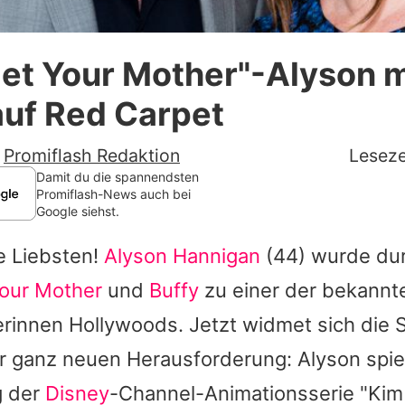
Datenschutzerklärung
et Your Mother"-Alyson m
Nutzungsbedingungen
auf Red Carpet
Utiq verwalten
-
Promiflash Redaktion
Leseze
Damit du die spannendsten
Promiflash-News auch bei
Google siehst.
e Liebsten!
Alyson Hannigan
(44) wurde dur
our Mother
und
Buffy
zu einer der bekannt
erinnen Hollywoods. Jetzt widmet sich die 
ner ganz neuen Herausforderung:
Alyson
spiel
g der
Disney
-Channel-Animationsserie "Kim 