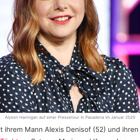
Alyson Hannigan auf einer Pressetour in Pasadena im Januar 2020
t ihrem Mann
Alexis Denisof
(52) und ihre