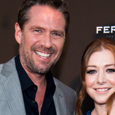
Filme & Serien
Lifestyle
Familie & Liebe
Promiflash Exklusiv
Alle Themen auf Promiflash
Jobs
App runterladen
Team
Redaktionelle Richtlinien
Impressum