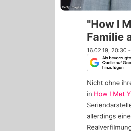
Getty Images
"How I M
Familie 
16.02.19, 20:30
Nicht ohne ihr
in
How I Met Y
Seriendarstell
allerdings ei
Realverfilmun