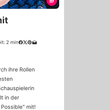
it
it:
2
min
ch ihre Rollen
esten
Schauspielerin
t in der
Possible" mit!