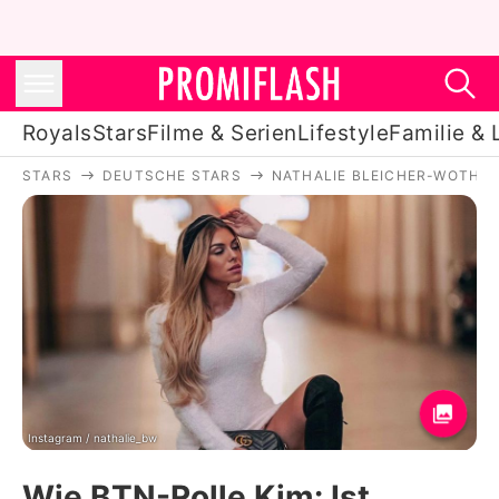
Royals
Stars
Filme & Serien
Lifestyle
Familie & 
STARS
DEUTSCHE STARS
NATHALIE BLEICHER-WOTH
Royals
Stars
Filme & Serien
Lifestyle
Familie & Liebe
Promiflash Exklusiv
Instagram / nathalie_bw
Wie BTN-Rolle Kim: Ist