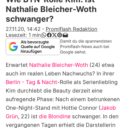
Alle Themen auf Promiflash
Nathalie Bleicher-Woth
Jobs
schwanger?
App runterladen
27.11.20, 14:42
-
Promiflash Redaktion
Lesezeit:
1
min
Team
Damit du die spannendsten
Promiflash-News auch bei
Redaktionelle Richtlinien
Google siehst.
Erwartet
Nathalie Bleicher-Woth
(24) etwa
Impressum
auch im realen Leben Nachwuchs? In ihrer
Datenschutzerklärung
Berlin - Tag & Nacht
-Rolle als Serienliebling
Nutzungsbedingungen
Kim durchlebt die Beauty derzeit eine
aufregende Phase: Nach einem betrunkenen
Utiq verwalten
One-Night-Stand mit Hottie Connor (
Jakob
Grün
, 22) ist
die Blondine
schwanger. In den
vergangenen Tagen erhielt die Darstellerin