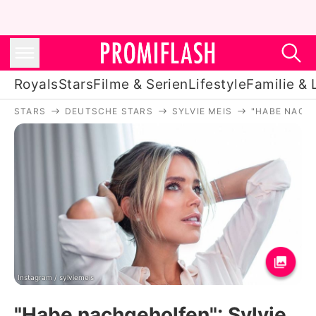
Royals
Stars
Filme & Serien
Lifestyle
Familie & 
STARS
DEUTSCHE STARS
SYLVIE MEIS
"HABE NACHG
Royals
Stars
Filme & Serien
Lifestyle
Familie & Liebe
Promiflash Exklusiv
Instagram / sylviemeis
"Habe nachgeholfen": Sylvie