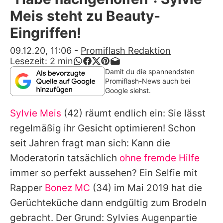
Alle Themen auf Promiflash
Meis steht zu Beauty-
Jobs
Eingriffen!
App runterladen
09.12.20, 11:06
-
Promiflash Redaktion
Lesezeit:
2
min
Team
Damit du die spannendsten
Promiflash-News auch bei
Redaktionelle Richtlinien
Google siehst.
Sylvie Meis
(42) räumt endlich ein: Sie lässt
Impressum
regelmäßig ihr Gesicht optimieren! Schon
Datenschutzerklärung
seit Jahren fragt man sich: Kann die
Nutzungsbedingungen
Moderatorin tatsächlich
ohne fremde Hilfe
immer so perfekt aussehen? Ein Selfie mit
Utiq verwalten
Rapper
Bonez MC
(34) im Mai 2019 hat die
Gerüchteküche dann endgültig zum Brodeln
gebracht. Der Grund: Sylvies Augenpartie