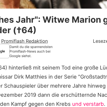
Datenschutzerklärung
hes Jahr": Witwe Marion 
Nutzungsbedingungen
der (†64)
Utiq verwalten
-
Promiflash Redaktion
Leseze
Damit du die spannendsten
Promiflash-News auch bei
Google siehst.
4) hinterließ mit seinem Tod eine große Lü
issar Dirk Matthies in der Serie "Großstadtr
r Schauspieler über mehrere Jahre hinweg 
Dezember 2019 dann die erschütternde Nach
r den Kampf gegen den Krebs
und verstarb
.