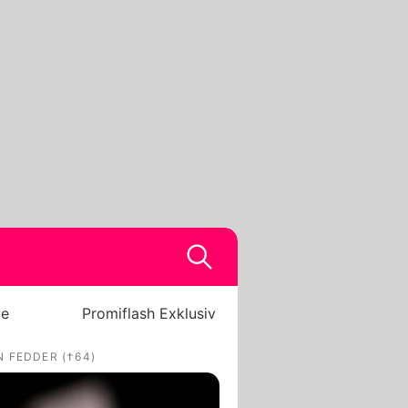
be
Promiflash Exklusiv
 FEDDER (†64)