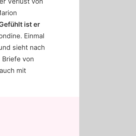
er Verlust von
arion
Gefühlt ist er
londine. Einmal
und sieht nach
 Briefe von
 auch mit