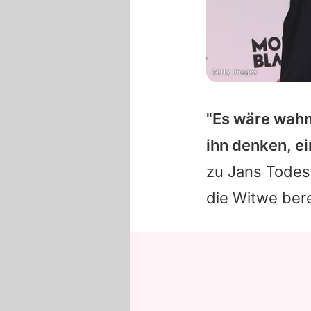
Getty Images
"Es wäre wahn
ihn denken, ei
zu
Jans
Todest
die Witwe bere