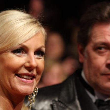
Filme & Serien
Lifestyle
Familie & Liebe
Promiflash Exklusiv
Alle Themen auf Promiflash
Jobs
App runterladen
Team
Redaktionelle Richtlinien
Impressum