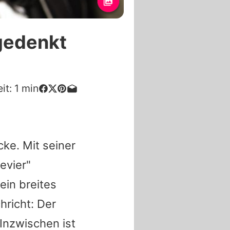
gedenkt
it:
1
min
cke. Mit seiner
evier"
ein breites
richt: Der
 Inzwischen ist