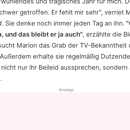
fwühlendes und tragisches Jahr für mich. D
hwer getroffen. Er fehlt mir sehr", verriet
M
d
. Sie denke noch immer jeden Tag an ihn.
"
 und das bleibt er ja auch"
, erzählte die B
sucht
Marion
das Grab der TV-Bekanntheit 
Außerdem erhalte sie regelmäßig Dutzende
 nicht nur ihr Beileid aussprechen, sondern
.
Anzeige