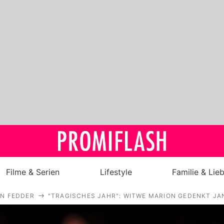
Filme & Serien
Lifestyle
Familie & Lie
AN FEDDER
"TRAGISCHES JAHR": WITWE MARION GEDENKT JAN
Royals
Stars