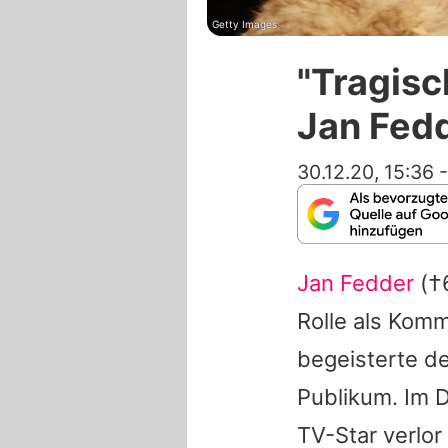
Getty Images
"Tragisc
Jan Fed
30.12.20, 15:36
Jan Fedder
(†6
Rolle als Komm
begeisterte de
Publikum. Im 
TV-Star verlo