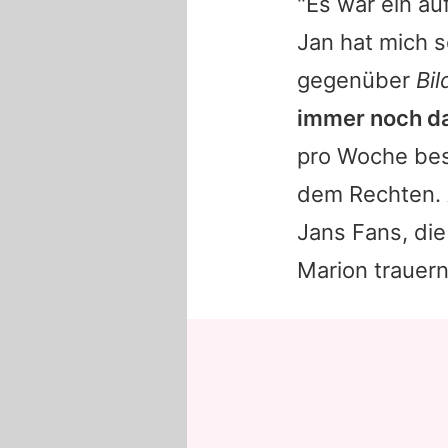
"Es war ein au
Jan
hat mich sc
gegenüber
Bil
immer noch da,
pro Woche be
dem Rechten. 
Jans
Fans, die
Marion
trauern