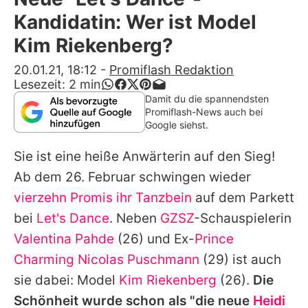
Alle Themen auf Promiflash
Kandidatin: Wer ist Model
Jobs
Kim Riekenberg?
App runterladen
20.01.21, 18:12
-
Promiflash Redaktion
Lesezeit:
2
min
Team
Damit du die spannendsten
Promiflash-News auch bei
Redaktionelle Richtlinien
Google siehst.
Sie ist eine heiße Anwärterin auf den Sieg!
Impressum
Ab dem 26. Februar schwingen wieder
Datenschutzerklärung
vierzehn Promis ihr Tanzbein
auf dem Parkett
Nutzungsbedingungen
bei
Let's Dance
. Neben
GZSZ
-Schauspielerin
Valentina Pahde
(26) und Ex-
Prince
Utiq verwalten
Charming
Nicolas Puschmann
(29) ist auch
sie dabei: Model
Kim Riekenberg
(26).
Die
Schönheit wurde schon als "die neue
Heidi