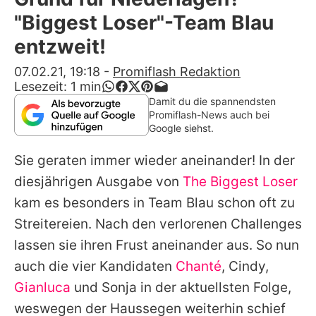
Alle Themen auf Promiflash
"Biggest Loser"-Team Blau
Jobs
entzweit!
App runterladen
07.02.21, 19:18
-
Promiflash Redaktion
Lesezeit:
1
min
Team
Damit du die spannendsten
Promiflash-News auch bei
Redaktionelle Richtlinien
Google siehst.
Sie geraten immer wieder aneinander! In der
Impressum
diesjährigen Ausgabe von
The Biggest Loser
Datenschutzerklärung
kam es besonders in Team Blau schon oft zu
Nutzungsbedingungen
Streitereien. Nach den verlorenen Challenges
lassen sie ihren Frust aneinander aus. So nun
Utiq verwalten
auch die vier Kandidaten
Chanté
,
Cindy
,
Gianluca
und
Sonja
in der aktuellsten Folge,
weswegen der Haussegen weiterhin schief