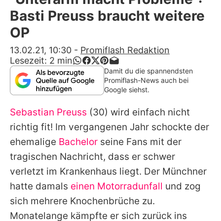
Alle Themen auf Promiflash
Basti Preuss braucht weitere
Jobs
OP
App runterladen
13.02.21, 10:30
-
Promiflash Redaktion
Lesezeit:
2
min
Team
Damit du die spannendsten
Promiflash-News auch bei
Redaktionelle Richtlinien
Google siehst.
Sebastian Preuss
(30) wird einfach nicht
Impressum
richtig fit! Im vergangenen Jahr schockte der
Datenschutzerklärung
ehemalige
Bachelor
seine Fans mit der
Nutzungsbedingungen
tragischen Nachricht, dass er schwer
verletzt im Krankenhaus liegt. Der Münchner
Utiq verwalten
hatte damals
einen Motorradunfall
und zog
sich mehrere Knochenbrüche zu.
Monatelange kämpfte er sich zurück ins