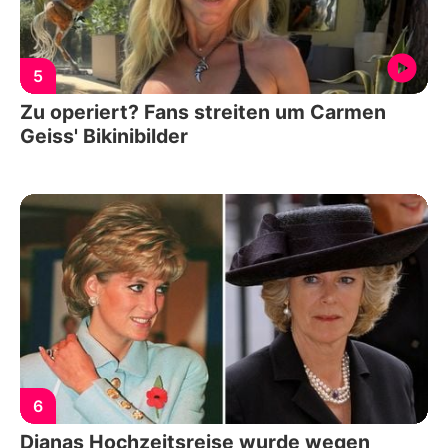
5
Zu operiert? Fans streiten um Carmen
Geiss' Bikinibilder
6
Dianas Hochzeitsreise wurde wegen