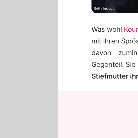
Getty Images
Was wohl
Kour
mit ihren Sprö
davon – zumind
Gegenteil! Si
Stiefmutter ihr