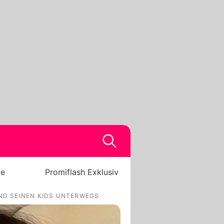
be
Promiflash Exklusiv
UND SEINEN KIDS UNTERWEGS