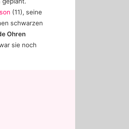
 geplant.
son
(11), seine
inen schwarzen
ide Ohren
 war sie noch