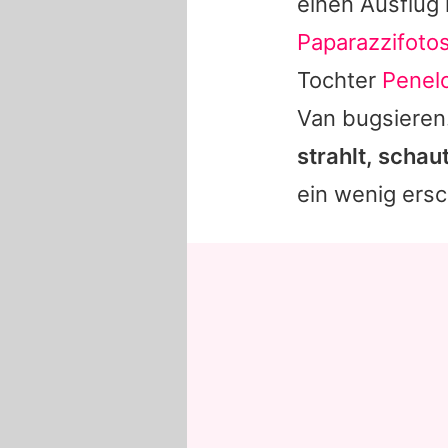
einen Ausflug
Paparazzifoto
Tochter
Penel
Van bugsieren
strahlt, schau
ein wenig ersc