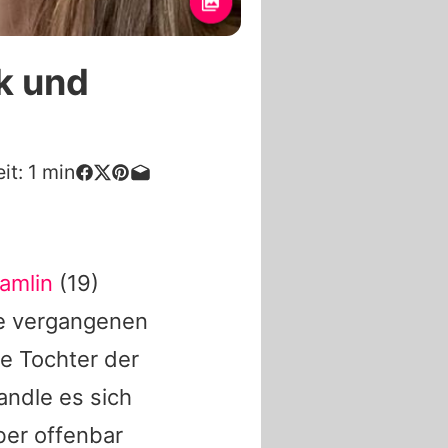
k und
it:
1
min
amlin
(19)
nde vergangenen
ie Tochter der
andle es sich
aber offenbar