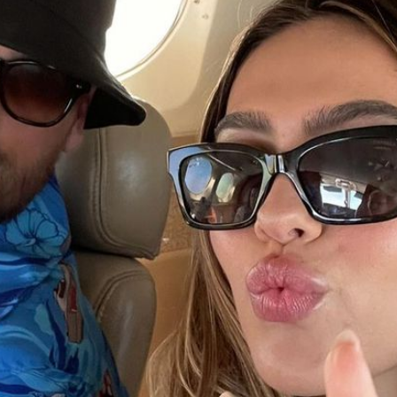
Filme & Serien
Lifestyle
Familie & Liebe
Promiflash Exklusiv
Alle Themen auf Promiflash
Jobs
App runterladen
Team
Redaktionelle Richtlinien
Impressum