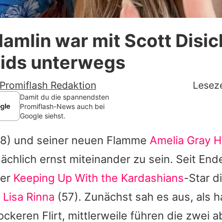
Datenschutzerklärung
amlin war mit Scott Disic
Nutzungsbedingungen
Kids unterwegs
Utiq verwalten
Promiflash Redaktion
Leseze
Damit du die spannendsten
Promiflash-News auch bei
Google siehst.
8) und seiner neuen Flamme
Amelia Gray H
sächlich ernst miteinander zu sein. Seit E
der
Keeping Up With the Kardashians
-Star d
n
Lisa Rinna
(57). Zunächst sah es aus, als h
ockeren Flirt, mittlerweile führen die zwei 