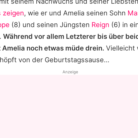
 mit seinem Nachwuchs und seiner Liebsten
s zeigen
, wie er und
Amelia
seinen Sohn
Ma
ope
(8) und seinen Jüngsten
Reign
(6) in e
.
Während vor allem Letzterer bis über be
t
Amelia
noch etwas müde drein.
Vielleicht
höpft von der Geburtstagssause...
Anzeige