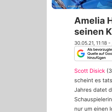
Instagram / ameliagray
Amelia H
seinen 
30.05.21, 11:18
-
Scott Disick
(3
scheint es tat
Jahres datet 
Schauspieleri
nur um einen l