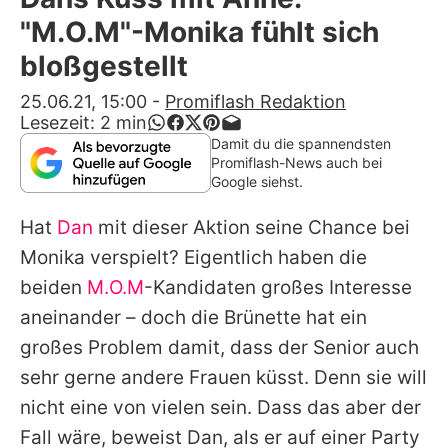
Alle Themen auf Promiflash
"M.O.M"-Monika fühlt sich
Jobs
bloßgestellt
App runterladen
25.06.21, 15:00
-
Promiflash Redaktion
Lesezeit:
2
min
Team
Damit du die spannendsten
Promiflash-News auch bei
Redaktionelle Richtlinien
Google siehst.
Hat
Dan
mit dieser Aktion seine Chance bei
Impressum
Monika
verspielt? Eigentlich haben die
Datenschutzerklärung
beiden
M.O.M
-Kandidaten großes Interesse
Nutzungsbedingungen
aneinander – doch die Brünette hat ein
großes Problem damit, dass der Senior auch
Utiq verwalten
sehr gerne andere Frauen küsst. Denn sie will
nicht eine von vielen sein. Dass das aber der
Fall wäre, beweist Dan, als er auf einer Party