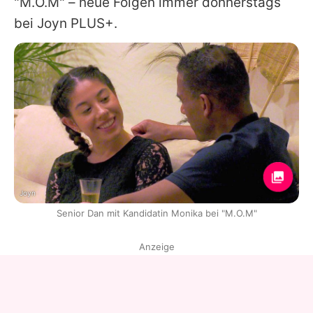
"M.O.M" – neue Folgen immer donnerstags
bei Joyn PLUS+.
Joyn
Senior Dan mit Kandidatin Monika bei "M.O.M"
Anzeige