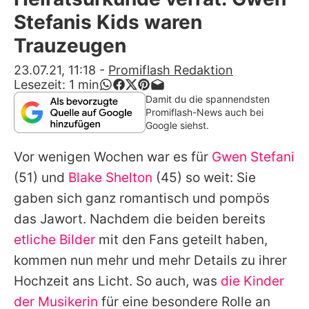
Alle Themen auf Promiflash
Stefanis Kids waren
Jobs
Trauzeugen
App runterladen
23.07.21, 11:18
-
Promiflash Redaktion
Lesezeit:
1
min
Team
Damit du die spannendsten
Promiflash-News auch bei
Redaktionelle Richtlinien
Google siehst.
Vor wenigen Wochen war es für
Gwen Stefani
Impressum
(51) und
Blake Shelton
(45) so weit: Sie
Datenschutzerklärung
gaben sich ganz romantisch und pompös
Nutzungsbedingungen
das Jawort. Nachdem die beiden bereits
etliche Bilder
mit den Fans geteilt haben,
Utiq verwalten
kommen nun mehr und mehr Details zu ihrer
Hochzeit ans Licht. So auch, was
die Kinder
der Musikerin
für eine besondere Rolle an