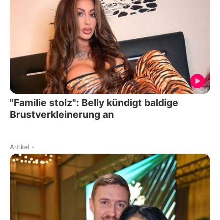
"Familie stolz": Belly kündigt baldige
Brustverkleinerung an
Artikel
-