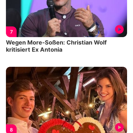
7
Wegen More-Soßen: Christian Wolf
kritisiert Ex Antonia
8