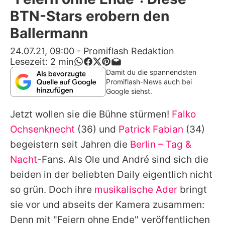
Alle Themen auf Promiflash
BTN-Stars erobern den
Jobs
Ballermann
App runterladen
24.07.21, 09:00
-
Promiflash Redaktion
Lesezeit:
2
min
Team
Damit du die spannendsten
Promiflash-News auch bei
Redaktionelle Richtlinien
Google siehst.
Jetzt wollen sie die Bühne stürmen!
Falko
Impressum
Ochsenknecht
(36) und
Patrick Fabian
(34)
Datenschutzerklärung
begeistern seit Jahren die
Berlin – Tag &
Nutzungsbedingungen
Nacht
-Fans. Als Ole und André sind sich die
beiden in der beliebten Daily eigentlich nicht
Utiq verwalten
so grün. Doch ihre
musikalische Ader
bringt
sie vor und abseits der Kamera zusammen:
Denn mit "Feiern ohne Ende" veröffentlichen