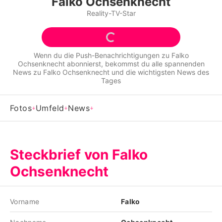
Falko Ochsenknecht
Alle Themen auf Promiflash
Reality-TV-Star
Jobs
App runterladen
Wenn du die Push-Benachrichtigungen zu
Falko
Ochsenknecht
abonnierst, bekommst du alle spannenden
Team
News zu
Falko Ochsenknecht
und die wichtigsten News des
Tages
Redaktionelle Richtlinien
Fotos
Umfeld
News
Impressum
Datenschutzerklärung
Steckbrief von Falko
Nutzungsbedingungen
Ochsenknecht
Utiq verwalten
Vorname
Falko