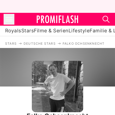
Royals
Stars
Filme & Serien
Lifestyle
Familie & 
STARS
DEUTSCHE STARS
FALKO OCHSENKNECHT
Royals
Stars
Filme & Serien
Lifestyle
Familie & Liebe
Promiflash Exklusiv