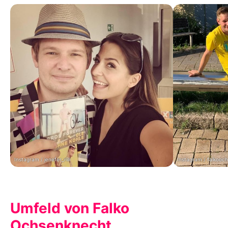
Instagram / jenefer_riili
Instagram / falkooch
Umfeld von Falko
Ochsenknecht