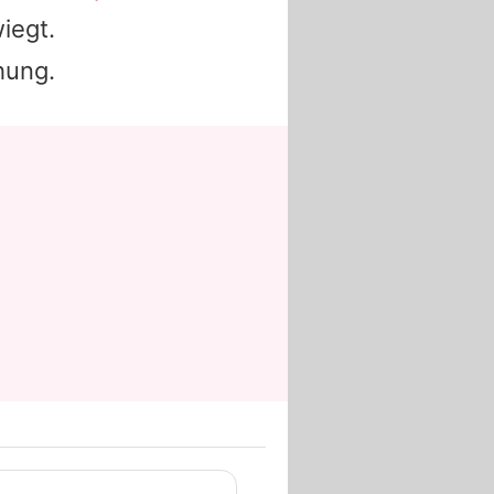
wiegt.
hung.