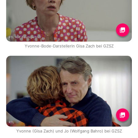
RTL Rolf Baumgartner
Yvonne-Bode-Darstellerin Gisa Zach bei GZSZ
RTL
Yvonne (Gisa Zach) und Jo (Wolfgang Bahro) bei GZSZ