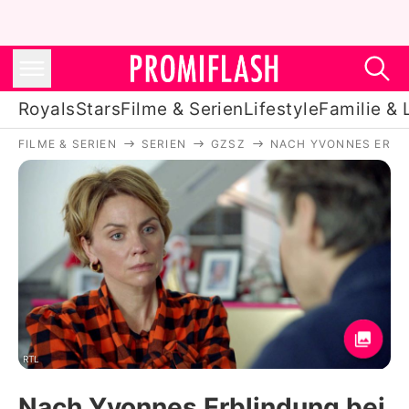
Royals
Stars
Filme & Serien
Lifestyle
Familie & 
FILME & SERIEN
SERIEN
GZSZ
NACH YVONNES ERBLI
Royals
Stars
Filme & Serien
Lifestyle
Familie & Liebe
Promiflash Exklusiv
RTL
Nach Yvonnes Erblindung bei