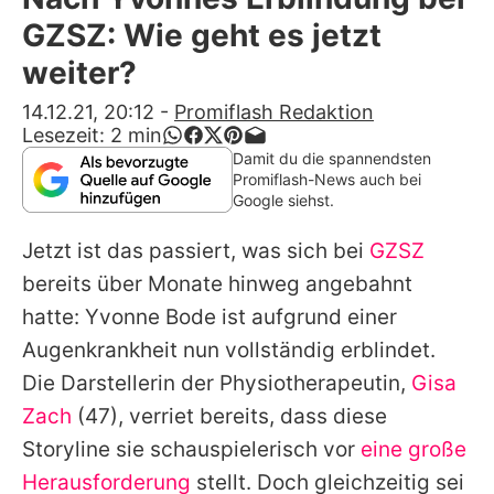
Alle Themen auf Promiflash
GZSZ: Wie geht es jetzt
Jobs
weiter?
App runterladen
14.12.21, 20:12
-
Promiflash Redaktion
Lesezeit:
2
min
Team
Damit du die spannendsten
Promiflash-News auch bei
Redaktionelle Richtlinien
Google siehst.
Jetzt ist das passiert, was sich bei
GZSZ
Impressum
bereits über Monate hinweg angebahnt
Datenschutzerklärung
hatte: Yvonne Bode ist aufgrund einer
Nutzungsbedingungen
Augenkrankheit nun vollständig erblindet.
Die Darstellerin der Physiotherapeutin,
Gisa
Utiq verwalten
Zach
(47), verriet bereits, dass diese
Storyline sie schauspielerisch vor
eine große
Herausforderung
stellt. Doch gleichzeitig sei