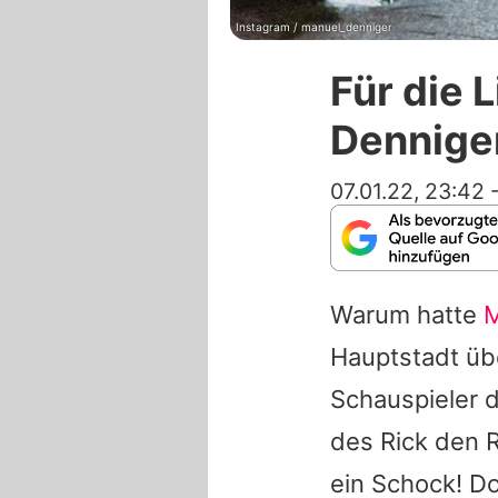
Instagram / manuel_denniger
Für die 
Denniger
07.01.22, 23:42
Warum hatte
M
Hauptstadt üb
Schauspieler d
des Rick den R
ein Schock! Do