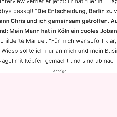
Interview verriet er jetzt: Er hat "Berlin – T
dbye gesagt!
"Die Entscheidung, Berlin zu 
nn Chris und ich gemeinsam getroffen. A
nd: Mein Mann hat in Köln ein cooles Joba
schilderte
Manuel
. "Für mich war sofort klar
Wieso sollte ich nur an mich und mein Bus
Nägel mit Köpfen gemacht und sind ab nach 
Anzeige