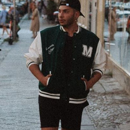
Filme & Serien
Lifestyle
Familie & Liebe
Promiflash Exklusiv
Alle Themen auf Promiflash
Jobs
App runterladen
Team
Redaktionelle Richtlinien
Impressum