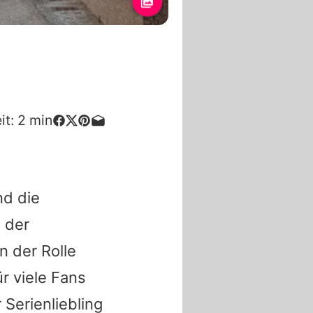
l
it:
2
min
d die
 der
n der Rolle
r viele Fans
 Serienliebling