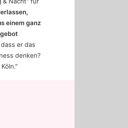
ag & Nacht" für
verlassen,
us einem ganz
ngebot
, dass er das
iness denken?
Köln."