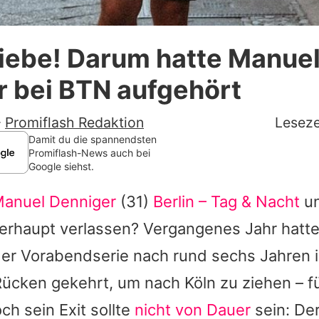
Datenschutzerklärung
Liebe! Darum hatte Manue
Nutzungsbedingungen
 bei BTN aufgehört
Utiq verwalten
-
Promiflash Redaktion
Leseze
Damit du die spannendsten
Promiflash-News auch bei
Google siehst.
anuel Denniger
(31)
Berlin – Tag & Nacht
un
erhaupt verlassen? Vergangenes Jahr hatte
er Vorabendserie nach rund sechs Jahren i
ücken gekehrt, um nach Köln zu ziehen – fü
ch sein Exit sollte
nicht von Dauer
sein: Der