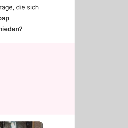
rage, die sich
oap
hieden?