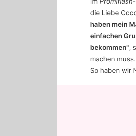
Im
Promiflash
-
die Liebe Goo
haben mein Ma
einfachen Gru
bekommen"
, 
machen muss. 
So haben wir 