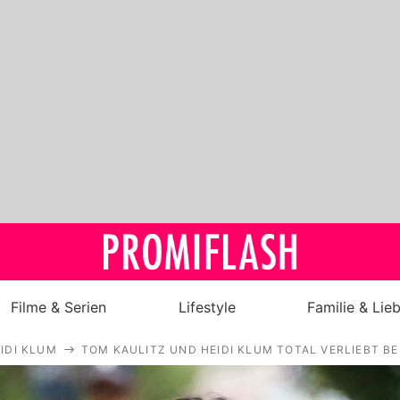
Filme & Serien
Lifestyle
Familie & Lie
IDI KLUM
TOM KAULITZ UND HEIDI KLUM TOTAL VERLIEBT BE
Royals
Stars