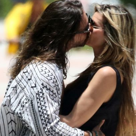
Filme & Serien
Lifestyle
Familie & Liebe
Promiflash Exklusiv
Alle Themen auf Promiflash
Jobs
App runterladen
Team
Redaktionelle Richtlinien
Impressum