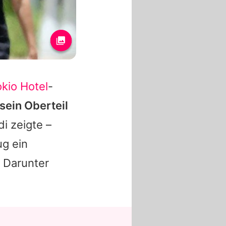
okio Hotel
-
sein Oberteil
i zeigte –
ug ein
 Darunter