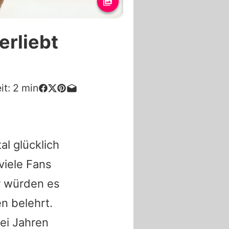
erliebt
it:
2
min
al glücklich
viele Fans
r würden es
n belehrt.
rei Jahren