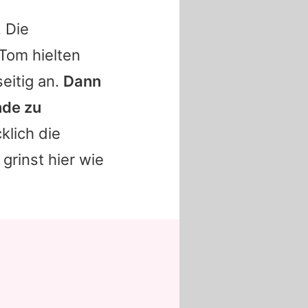
. Die
Tom
hielten
eitig an.
Dann
nde zu
klich die
 grinst hier wie