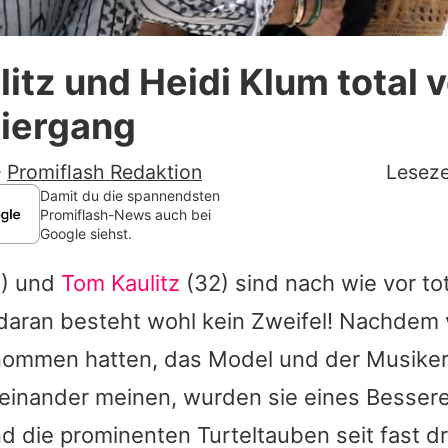
Datenschutzerklärung
itz und Heidi Klum total v
Nutzungsbedingungen
ziergang
Utiq verwalten
-
Promiflash Redaktion
Leseze
Damit du die spannendsten
Promiflash-News auch bei
Google siehst.
) und
Tom Kaulitz
(32) sind nach wie vor tot
daran besteht wohl kein Zweifel! Nachdem 
ommen hatten, das Model und der Musike
teinander meinen, wurden sie eines Bessere
d die prominenten Turteltauben seit fast d