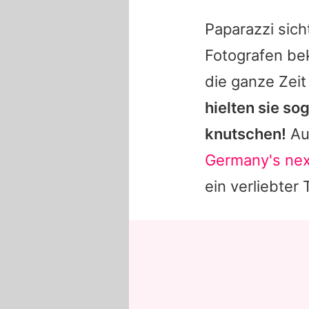
Paparazzi sic
Fotografen b
die ganze Zei
hielten sie s
knutschen!
Auf
Germany's ne
ein verliebter