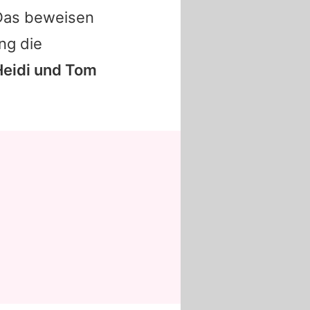
 Das beweisen
ing die
eidi
und
Tom