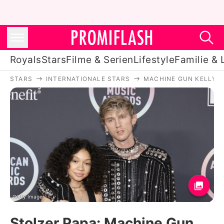
Royals
Stars
Filme & Serien
Lifestyle
Familie & 
STARS
INTERNATIONALE STARS
MACHINE GUN KELLY
Royals
Stars
Filme & Serien
Lifestyle
Familie & Liebe
Promiflash Exklusiv
Getty Images
Stolzer Papa: Machine Gun