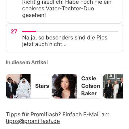
Richtig niedlich! Habe noch nie ein
cooleres Vater-Tochter-Duo
gesehen!
27
Na ja, so besonders sind die Pics
jetzt auch nicht...
In diesem Artikel
Casie
Stars
Colson
Baker
Tipps für Promiflash? Einfach E-Mail an:
tipps@promiflash.de