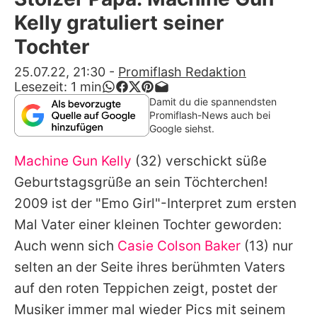
Alle Themen auf Promiflash
Kelly gratuliert seiner
Jobs
Tochter
App runterladen
25.07.22, 21:30
-
Promiflash Redaktion
Lesezeit:
1
min
Team
Damit du die spannendsten
Promiflash-News auch bei
Redaktionelle Richtlinien
Google siehst.
Machine Gun Kelly
(32) verschickt süße
Impressum
Geburtstagsgrüße an sein Töchterchen!
Datenschutzerklärung
2009 ist der "Emo Girl"-Interpret zum ersten
Nutzungsbedingungen
Mal Vater einer kleinen Tochter geworden:
Auch wenn sich
Casie Colson Baker
(13) nur
Utiq verwalten
selten an der Seite ihres berühmten Vaters
auf den roten Teppichen zeigt, postet der
Musiker immer mal wieder Pics mit seinem