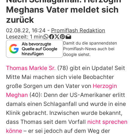
Alle Themen auf Promiflash
Meghans Vater meldet sich
Jobs
zurück
App runterladen
02.08.22, 16:24
-
Promiflash Redaktion
Lesezeit:
1
min
Team
Damit du die spannendsten
Promiflash-News auch bei
Redaktionelle Richtlinien
Google siehst.
Thomas Markle Sr.
(78) gibt ein Update! Seit
Impressum
Mitte Mai machen sich viele Beobachter
Datenschutzerklärung
große Sorgen um den Vater von
Herzogin
Nutzungsbedingungen
Meghan
(40): Denn der US-Amerikaner erlitt
damals einen Schlaganfall und wurde in eine
Utiq verwalten
Klinik gebracht. Inzwischen wurde bekannt,
dass Thomas seit dem Vorfall
nicht sprechen
könne
– er sei jedoch auf dem Weg der