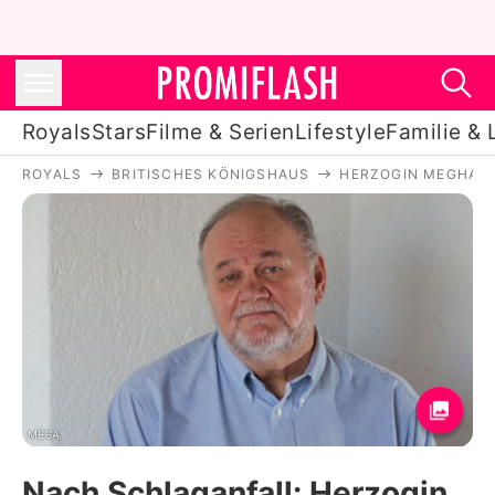
Royals
Stars
Filme & Serien
Lifestyle
Familie & 
ROYALS
BRITISCHES KÖNIGSHAUS
HERZOGIN MEGHAN
Royals
Stars
Filme & Serien
Lifestyle
Familie & Liebe
Promiflash Exklusiv
MEGA
Nach Schlaganfall: Herzogin