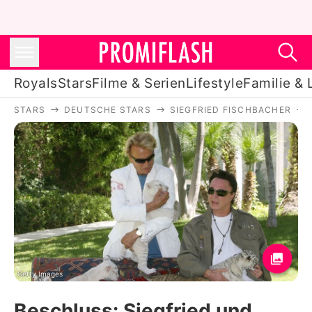
Royals
Stars
Filme & Serien
Lifestyle
Familie & 
STARS
DEUTSCHE STARS
SIEGFRIED FISCHBACHER
Royals
Stars
Filme & Serien
Lifestyle
Familie & Liebe
Promiflash Exklusiv
Getty Images
Beschluss: Siegfried und