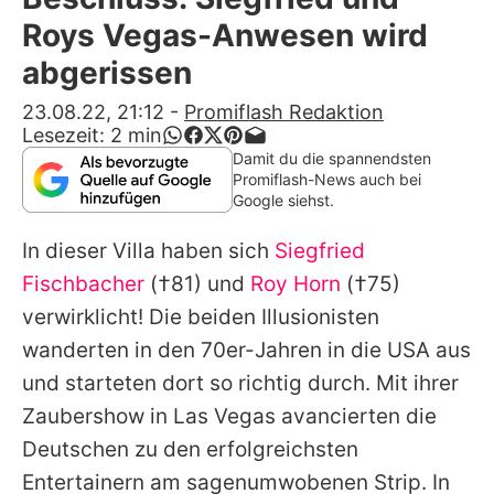
Alle Themen auf Promiflash
Roys Vegas-Anwesen wird
Jobs
abgerissen
App runterladen
23.08.22, 21:12
-
Promiflash Redaktion
Lesezeit:
2
min
Team
Damit du die spannendsten
Promiflash-News auch bei
Redaktionelle Richtlinien
Google siehst.
In dieser Villa haben sich
Siegfried
Impressum
Fischbacher
(†81) und
Roy Horn
(†75)
Datenschutzerklärung
verwirklicht! Die beiden Illusionisten
Nutzungsbedingungen
wanderten in den 70er-Jahren in die USA aus
und starteten dort so richtig durch. Mit ihrer
Utiq verwalten
Zaubershow in Las Vegas avancierten die
Deutschen zu den erfolgreichsten
Entertainern am sagenumwobenen Strip. In