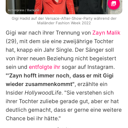
Actionpress / Backgrid
Gigi Hadid auf der Versace-After-Show-Party während der
Mailänder Fashion Week 2022
Gigi
war nach ihrer Trennung von
Zayn Malik
(29), mit dem sie eine zweijährige Tochter
hat, knapp ein Jahr Single. Der Sänger soll
von ihrer neuen Beziehung nicht begeistert
sein und
entfolgte ihr
sogar auf Instagram.
"'
Zayn
hofft immer noch, dass er mit
Gigi
wieder zusammenkommt"
, erzählte ein
Insider
HollywoodLife
. "Sie verstehen sich
ihrer Tochter zuliebe gerade gut, aber er hat
deutlich gemacht, dass er gerne eine weitere
Chance bei ihr hätte."