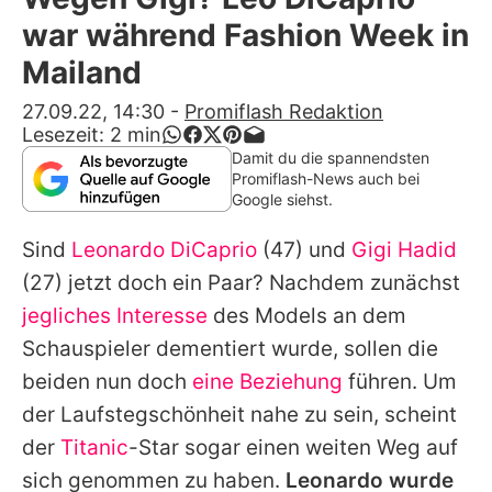
Alle Themen auf Promiflash
war während Fashion Week in
Jobs
Mailand
App runterladen
27.09.22, 14:30
-
Promiflash Redaktion
Lesezeit:
2
min
Team
Damit du die spannendsten
Promiflash-News auch bei
Redaktionelle Richtlinien
Google siehst.
Sind
Leonardo DiCaprio
(47) und
Gigi Hadid
Impressum
(27) jetzt doch ein Paar? Nachdem zunächst
Datenschutzerklärung
jegliches Interesse
des Models an dem
Nutzungsbedingungen
Schauspieler dementiert wurde, sollen die
beiden nun doch
eine Beziehung
führen. Um
Utiq verwalten
der Laufstegschönheit nahe zu sein, scheint
der
Titanic
-Star sogar einen weiten Weg auf
sich genommen zu haben.
Leonardo wurde