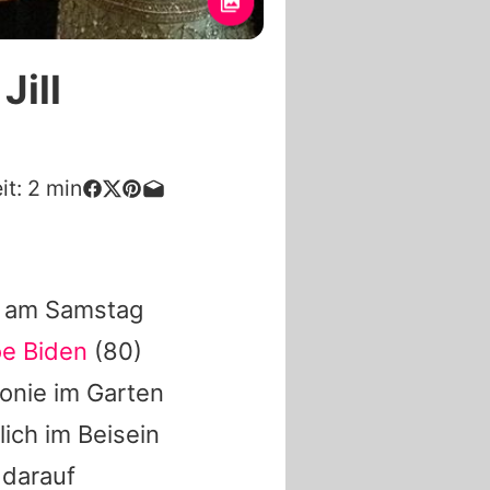
Jill
it:
2
min
st am Samstag
e Biden
(80)
monie im Garten
lich im Beisein
 darauf