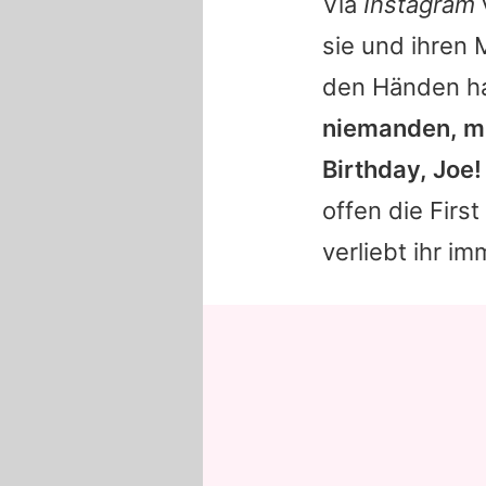
Via
Instagram
sie und ihren 
den Händen ha
niemanden, mit
Birthday,
Joe
!
offen die Firs
verliebt ihr im