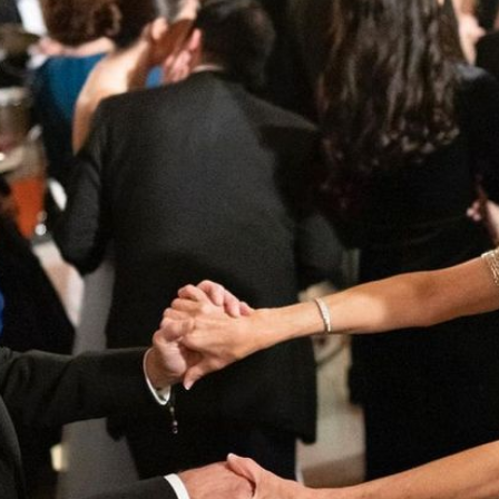
Filme & Serien
Lifestyle
Familie & Liebe
Promiflash Exklusiv
Alle Themen auf Promiflash
Jobs
App runterladen
Team
Redaktionelle Richtlinien
Impressum