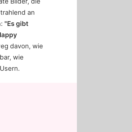
te Bilder, die
strahlend an
n:
"Es gibt
 Happy
weg davon, wie
bar, wie
 Usern.