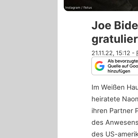
Instagram / flotus
Joe Bide
gratulier
21.11.22, 15:12
-
Im Weißen Haus
heiratete
Naom
ihren Partner 
des Anwesens
des US-amerik