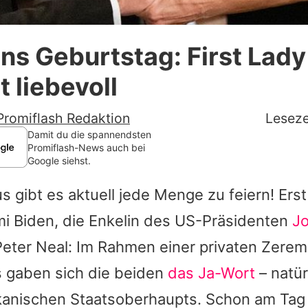
Datenschutzerklärung
ns Geburtstag: First Lady 
Nutzungsbedingungen
t liebevoll
Utiq verwalten
Promiflash Redaktion
Leseze
Damit du die spannendsten
Promiflash-News auch bei
Google siehst.
 gibt es aktuell jede Menge zu feiern! Er
i Biden
, die Enkelin des US-Präsidenten
Jo
Peter Neal: Im Rahmen einer privaten Zere
 gaben sich die beiden
das Ja-Wort
– natür
anischen Staatsoberhaupts. Schon am Tag