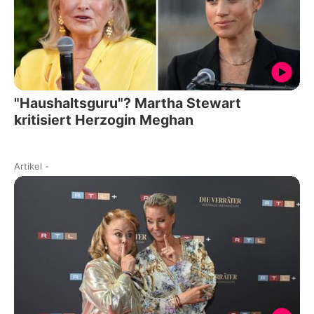
"Haushaltsguru"? Martha Stewart
kritisiert Herzogin Meghan
Artikel
-