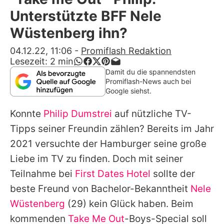
Alle Themen auf Promiflash
Unterstützte BFF Nele
Jobs
Wüstenberg ihn?
App runterladen
04.12.22, 11:06
-
Promiflash Redaktion
Lesezeit:
2
min
Team
Damit du die spannendsten
Promiflash-News auch bei
Redaktionelle Richtlinien
Google siehst.
Konnte
Philip Dumstrei
auf nützliche TV-
Impressum
Tipps seiner Freundin zählen? Bereits im Jahr
Datenschutzerklärung
2021 versuchte der Hamburger seine große
Nutzungsbedingungen
Liebe im TV zu finden. Doch mit seiner
Teilnahme bei
First Dates Hotel
sollte der
Utiq verwalten
beste Freund von Bachelor-Bekanntheit
Nele
Wüstenberg
(29) kein Glück haben. Beim
kommenden
Take Me Out
-Boys-Special soll