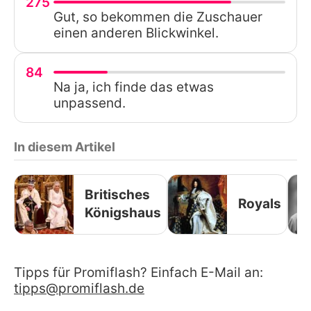
275
Gut, so bekommen die Zuschauer
einen anderen Blickwinkel.
84
Na ja, ich finde das etwas
unpassend.
In diesem Artikel
Britisches
Royals
Königshaus
Tipps für Promiflash? Einfach E-Mail an:
tipps@promiflash.de