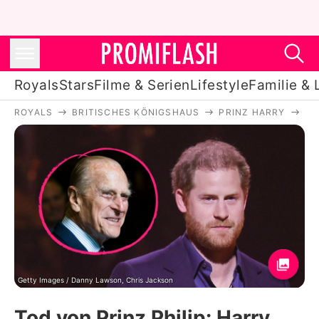
Royals
Stars
Filme & Serien
Lifestyle
Familie & 
ROYALS
BRITISCHES KÖNIGSHAUS
PRINZ HARRY
TO
Royals
Stars
Filme & Serien
Lifestyle
Familie & Liebe
Promiflash Exklusiv
Getty Images / Danny Lawson, Chris Jackson
Tod von Prinz Philip: Harry