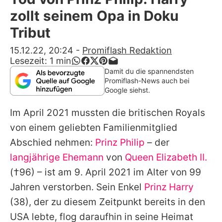
Alle Themen auf Promiflash
zollt seinem Opa in Doku
Jobs
Tribut
App runterladen
15.12.22, 20:24
-
Promiflash Redaktion
Lesezeit:
1
min
Team
Damit du die spannendsten
Promiflash-News auch bei
Redaktionelle Richtlinien
Google siehst.
Im April 2021 mussten die britischen Royals
Impressum
von einem geliebten Familienmitglied
Datenschutzerklärung
Abschied nehmen:
Prinz Philip
– der
Nutzungsbedingungen
langjährige Ehemann
von
Queen Elizabeth II.
(†96) – ist am 9. April 2021 im Alter von 99
Utiq verwalten
Jahren verstorben. Sein Enkel
Prinz Harry
(38), der zu diesem Zeitpunkt bereits in den
USA lebte, flog daraufhin in seine Heimat