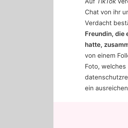
Auf
TikTok
ver
Chat von ihr u
Verdacht best
Freundin, die
hatte, zusamm
von einem Foll
Foto, welches
datenschutzrec
ein ausreiche