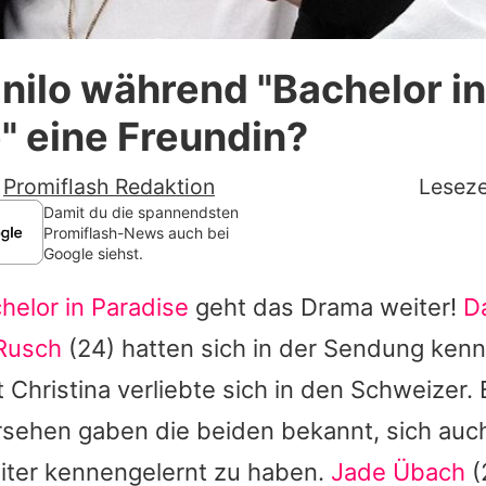
Datenschutzerklärung
nilo während "Bachelor in
Nutzungsbedingungen
" eine Freundin?
Utiq verwalten
-
Promiflash Redaktion
Leseze
Damit du die spannendsten
Promiflash-News auch bei
Google siehst.
helor in Paradise
geht das Drama weiter!
Da
 Rusch
(24) hatten sich in der Sendung kenn
t
Christina
verliebte sich in den Schweizer.
sehen gaben die beiden bekannt, sich auc
iter kennengelernt zu haben.
Jade Übach
(