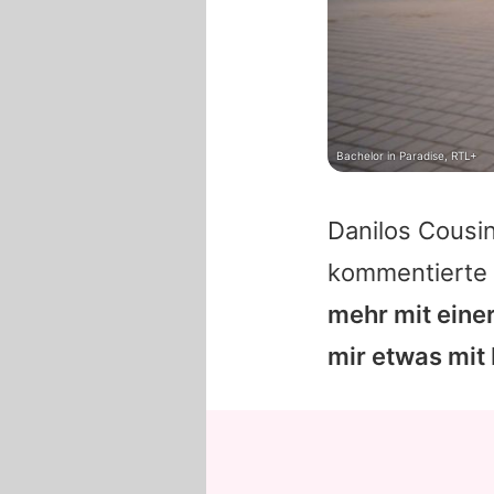
Bachelor in Paradise, RTL+
Danilos
Cousine
kommentierte 
mehr mit eine
mir etwas mit