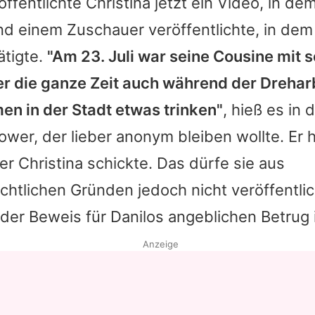
öffentlichte
Christina
jetzt ein Video, in de
nd einem Zuschauer veröffentlichte, in dem
ätigte.
"Am 23. Juli war seine Cousine mit s
 er die ganze Zeit auch während der Dreha
en in der Stadt etwas trinken"
, hieß es in 
ower, der lieber anonym bleiben wollte. Er 
 er
Christina
schickte. Das dürfe sie aus
htlichen Gründen jedoch nicht veröffentli
nder Beweis für
Danilos
angeblichen Betrug 
Anzeige