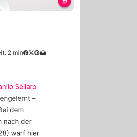
it:
2
min
nilo Sellaro
engelernt –
 Bei dem
h nach der
28) warf hier