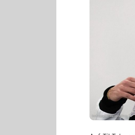
Instagram / danilosellaro