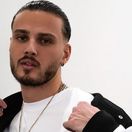
Filme & Serien
Lifestyle
Familie & Liebe
Promiflash Exklusiv
Alle Themen auf Promiflash
Jobs
App runterladen
Team
Redaktionelle Richtlinien
Impressum