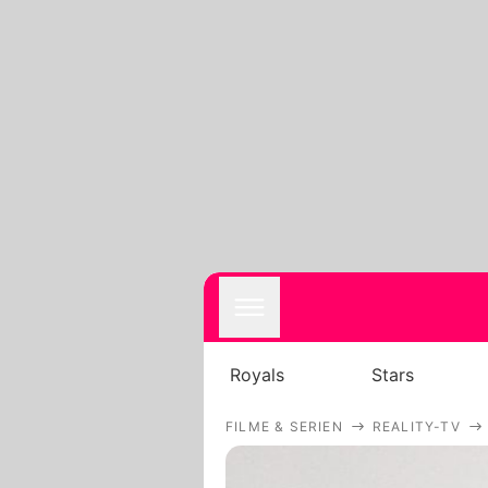
Royals
Stars
FILME & SERIEN
REALITY-TV