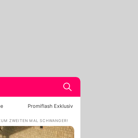
be
Promiflash Exklusiv
ZUM ZWEITEN MAL SCHWANGER!