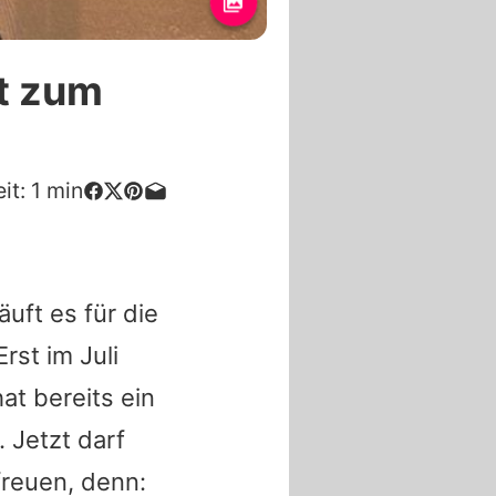
t zum
it:
1
min
äuft es für die
st im Juli
hat bereits ein
 Jetzt darf
freuen, denn: