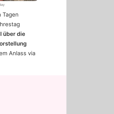
day
en Tagen
ahrestag
l über die
Vorstellung
sem Anlass via