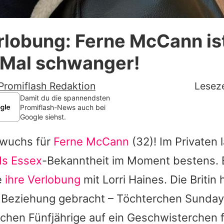
Datenschutzerklärung
rlobung: Ferne McCann is
Nutzungsbedingungen
 Mal schwanger!
Utiq verwalten
Promiflash Redaktion
Leseze
Damit du die spannendsten
Promiflash-News auch bei
Google siehst.
hwuchs für
Ferne McCann
(32)! Im Privaten l
Is Essex
-Bekanntheit im Moment bestens. Er
e
ihre Verlobung
mit Lorri Haines. Die Britin 
e Beziehung gebracht – Töchterchen Sunday.
schen Fünfjährige auf ein Geschwisterchen 