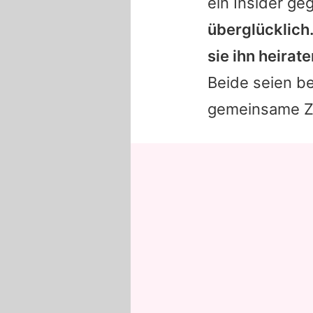
ein Insider g
überglücklich.
sie ihn heirat
Beide seien be
gemeinsame Z