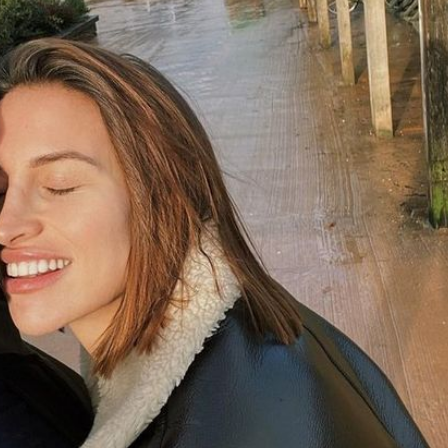
Filme & Serien
Lifestyle
Familie & Liebe
Promiflash Exklusiv
Alle Themen auf Promiflash
Jobs
App runterladen
Team
Redaktionelle Richtlinien
Impressum