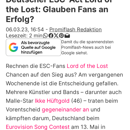
Alle Themen auf Promiflash
the Lost: Glauben Fans an
Jobs
Erfolg?
App runterladen
06.03.23, 16:54
-
Promiflash Redaktion
Lesezeit:
2
min
Team
Damit du die spannendsten
Promiflash-News auch bei
Redaktionelle Richtlinien
Google siehst.
Rechnen die ESC-Fans
Lord of the Lost
Impressum
Chancen auf den Sieg aus? Am vergangenen
Datenschutzerklärung
Wochenende ist die Entscheidung gefallen.
Nutzungsbedingungen
Mehrere Künstler und Bands – darunter auch
Malle-Star
Ikke Hüftgold
(46) – traten beim
Utiq verwalten
Vorentscheid
gegeneinander an
und
kämpften darum, Deutschland beim
Eurovision Song Contest
am 13. Mai in