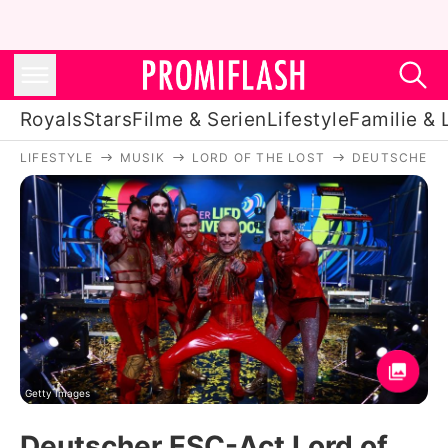
Royals
Stars
Filme & Serien
Lifestyle
Familie & 
LIFESTYLE
MUSIK
LORD OF THE LOST
DEUTSCHER E
Royals
Stars
Filme & Serien
Lifestyle
Familie & Liebe
Promiflash Exklusiv
Getty Images
Deutscher ESC-Act Lord of