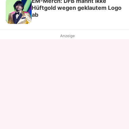
EM-Merch: DFB mahnt Ikke
Hüftgold wegen geklautem Logo
ab
Anzeige