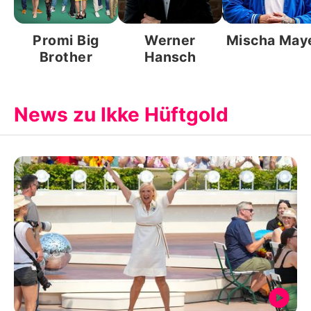
Promi Big
Werner
Mischa May
Brother
Hansch
News zu Ikke Hüftgold