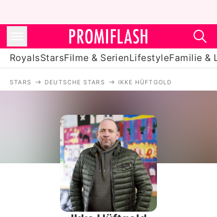
Royals
Stars
Filme & Serien
Lifestyle
Familie & 
STARS
DEUTSCHE STARS
IKKE HÜFTGOLD
Royals
Stars
Filme & Serien
Lifestyle
Familie & Liebe
Promiflash Exklusiv