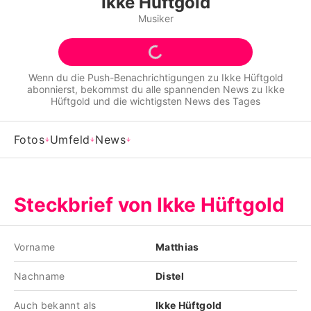
Ikke Hüftgold
Alle Themen auf Promiflash
Musiker
Jobs
App runterladen
Wenn du die Push-Benachrichtigungen zu
Ikke Hüftgold
abonnierst, bekommst du alle spannenden News zu
Ikke
Team
Hüftgold
und die wichtigsten News des Tages
Redaktionelle Richtlinien
Fotos
Umfeld
News
Impressum
Datenschutzerklärung
Steckbrief von Ikke Hüftgold
Nutzungsbedingungen
Utiq verwalten
Vorname
Matthias
Nachname
Distel
Auch bekannt als
Ikke Hüftgold