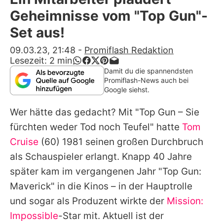
Alle Themen auf Promiflash
Geheimnisse vom "Top Gun"-
Jobs
Set aus!
App runterladen
09.03.23, 21:48
-
Promiflash Redaktion
Lesezeit:
2
min
Team
Damit du die spannendsten
Promiflash-News auch bei
Redaktionelle Richtlinien
Google siehst.
Wer hätte das gedacht? Mit "Top Gun – Sie
Impressum
fürchten weder Tod noch Teufel" hatte
Tom
Datenschutzerklärung
Cruise
(60) 1981 seinen großen Durchbruch
Nutzungsbedingungen
als Schauspieler erlangt. Knapp 40 Jahre
später kam im vergangenen Jahr "Top Gun:
Utiq verwalten
Maverick" in die Kinos – in der Hauptrolle
und sogar als Produzent wirkte der
Mission:
Impossible
-Star mit. Aktuell ist der