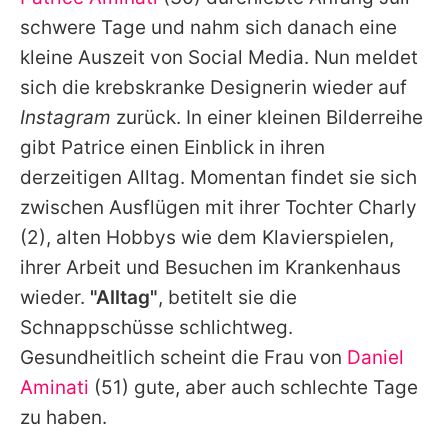
Alle Themen auf Promiflash
schwere Tage und nahm sich danach eine
Jobs
kleine Auszeit von Social Media. Nun meldet
sich die krebskranke Designerin wieder auf
App runterladen
Instagram
zurück. In einer kleinen Bilderreihe
Team
gibt Patrice einen Einblick in ihren
derzeitigen Alltag. Momentan findet sie sich
Redaktionelle Richtlinien
zwischen Ausflügen mit ihrer Tochter
Charly
Impressum
(2), alten Hobbys wie dem Klavierspielen,
ihrer Arbeit und Besuchen im Krankenhaus
Datenschutzerklärung
wieder.
"Alltag"
, betitelt sie die
Nutzungsbedingungen
Schnappschüsse schlichtweg.
Utiq verwalten
Gesundheitlich scheint die Frau von
Daniel
Aminati
(51) gute, aber auch schlechte Tage
zu haben.