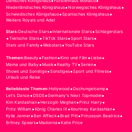
•
•
Dänisches Königshaus
Fürstenhaus Monaco
•
•
Niederländisches Königshaus
Norwegisches Königshaus
•
•
Schwedisches Königshaus
Spanisches Königshaus
Weitere Royals und Adel
•
•
Stars
:
Deutsche Stars
Internationale Stars
Schlagerstars
•
•
•
•
Tierische Stars
TikTok Stars
Sport Stars
•
•
Stars und Family
Webstars
YouTube Stars
•
•
•
•
Themen
:
Beauty
Fashion
Kino und Film
Liebe
•
•
•
•
Mama und Baby
Musik
Reality TV
Serien
•
•
•
Shows und Sonstige
Sonstiges
Sport und Fitness
Urlaub und Reise
•
•
Beliebteste Themen
:
Hollywood
Dschungelcamp
•
•
•
Let's Dance
DSDS
Germany's Next Topmodel
•
•
•
Kim Kardashian
Herzogin Meghan
Prinz Harry
•
•
•
Prinz William
König Charles III
Kourtney Kardashian
•
•
•
•
Kylie Jenner
Ben Affleck
Brad Pitt
Prinzessin Beatrice
•
•
Britney Spears
Madonna
Katie Price