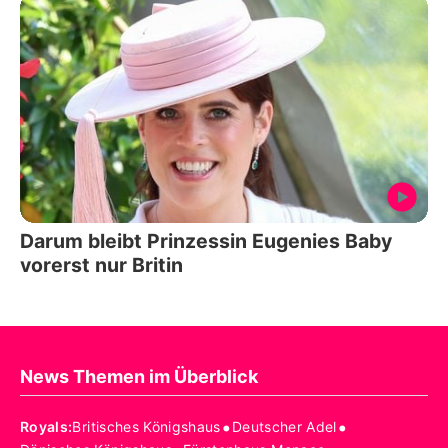
Darum bleibt Prinzessin Eugenies Baby
vorerst nur Britin
News Themen im Überblick
•
•
Royals
:
Britisches Königshaus
Deutscher Adel