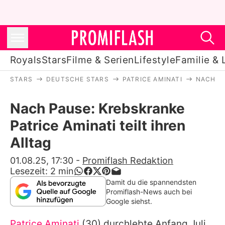
Royals
Stars
Filme & Serien
Lifestyle
Familie & 
STARS
DEUTSCHE STARS
PATRICE AMINATI
NACH PA
Royals
Nach Pause: Krebskranke
Stars
Patrice Aminati teilt ihren
Filme & Serien
Alltag
Lifestyle
01.08.25, 17:30
-
Promiflash Redaktion
Lesezeit:
2
min
Familie & Liebe
Damit du die spannendsten
Promiflash-News auch bei
Promiflash Exklusiv
Google siehst.
Patrice Aminati
(30) durchlebte Anfang Juli