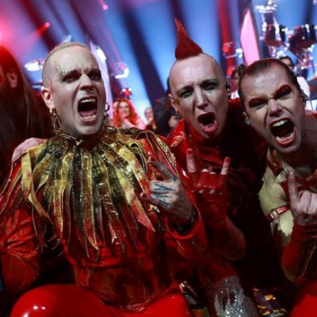
Filme & Serien
Lifestyle
Familie & Liebe
Promiflash Exklusiv
Alle Themen auf Promiflash
Jobs
App runterladen
Team
Redaktionelle Richtlinien
Impressum