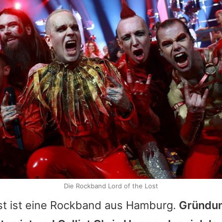
Die Rockband Lord of the Lost
st
ist eine Rockband aus Hamburg.
Gründun