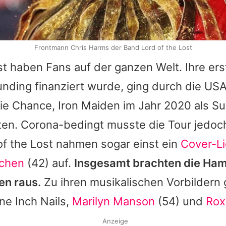
Frontmann Chris Harms der Band Lord of the Lost
st
haben Fans auf der ganzen Welt. Ihre erst
nding finanziert wurde, ging durch die USA
die Chance,
Iron Maiden
im Jahr 2020 als Su
iten. Corona-bedingt musste die Tour jedo
of the Lost
nahmen sogar einst ein
Cover-L
chen
(42) auf.
Insgesamt brachten die Ha
ben raus.
Zu ihren musikalischen Vorbildern
ne Inch Nails
,
Marilyn Manson
(54) und
Rox
Anzeige