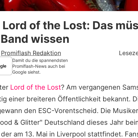
Datenschutzerklärung
Lord of the Lost: Das müs
Nutzungsbedingungen
 Band wissen
Utiq verwalten
-
Promiflash Redaktion
Leseze
Damit du die spannendsten
Promiflash-News auch bei
Google siehst.
nter
Lord of the Lost
? Am vergangenen Sams
ig einer breiteren Öffentlichkeit bekannt. D
ewann den ESC-Vorentscheid. Die Musiker 
lood & Glitter" Deutschland dieses Jahr be
, der am 13. Mai in Liverpool stattfindet. Fa