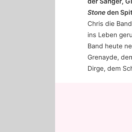
der Sänger, Gi
Stone
den Spi
Chris die Band
ins Leben ger
Band heute ne
Grenayde, dem
Dirge, dem Sch