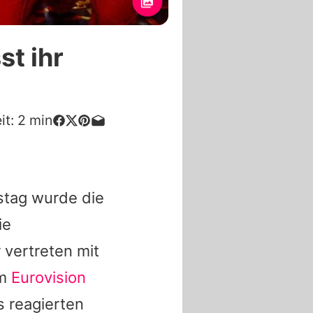
st ihr
it:
2
min
tag wurde die
ie
vertreten mit
im
Eurovision
ns reagierten