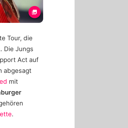
e Tour, die
. Die Jungs
pport Act auf
ch abgesagt
ied
mit
mburger
 gehören
ette
.