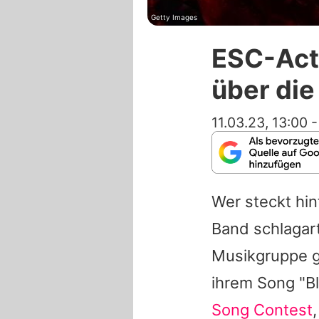
Getty Images
ESC-Act 
über die
11.03.23, 13:00
Wer steckt hi
Band schlagart
Musikgruppe g
ihrem Song "B
Song Contest