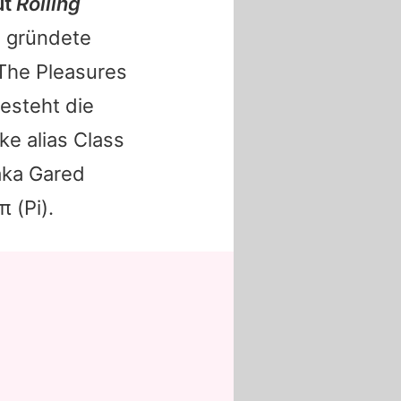
ut
Rolling
 gründete
 The Pleasures
esteht die
e alias Class
aka Gared
 (Pi).