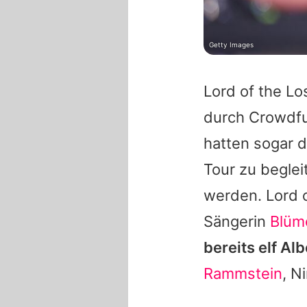
Getty Images
Lord of the Lo
durch Crowdfu
hatten sogar 
Tour zu begle
werden.
Lord 
Sängerin
Blüm
bereits elf Al
Rammstein
,
Ni