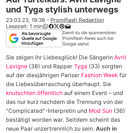
Alle Themen auf Promiflash
und Tyga stylish unterwegs
Jobs
23.03.23, 19:36
-
Promiflash Redaktion
Lesezeit:
1
min
App runterladen
Damit du die spannendsten
Promiflash-News auch bei
Team
Google siehst.
Redaktionelle Richtlinien
Sie zeigen ihr Liebesglück! Die Sängerin
Avril
Lavigne
(38) und Rapper
Tyga
(33) sorgten
Impressum
auf der diesjährigen Pariser
Fashion Week
für
Datenschutzerklärung
die Liebesüberraschung überhaupt. Sie
knutschten öffentlich
auf einem Event – und
Nutzungsbedingungen
das nur kurz nachdem die Trennung von der
Utiq verwalten
"Complicated"-Interpretin und
Mod Sun
(36)
bestätigt worden war. Seitdem scheint das
neue Paar unzertrennlich zu sein.
Auch in