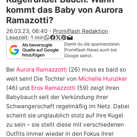
Alle Themen auf Promiflash
kommt das Baby von Aurora
Jobs
Ramazotti?
App runterladen
26.03.23, 06:40
-
Promiflash Redaktion
Lesezeit:
1
min
Team
Damit du die spannendsten
Promiflash-News auch bei
Redaktionelle Richtlinien
Google siehst.
Bei
Aurora Ramazzotti
(26) muss es bald so
Impressum
weit sein! Die Tochter von
Michelle Hunziker
Datenschutzerklärung
(46) und
Eros Ramazzotti
(59) zeigt ihren
Nutzungsbedingungen
Babybauch seit der Verkündung ihrer
Schwangerschaft regelmäßig im Netz. Dabei
Utiq verwalten
scheint sie unglaublich stolz auf ihre Kugel
zu sein – sie stellt diese mit verschiedenen
Outfits immer wieder in den Fokus ihrer