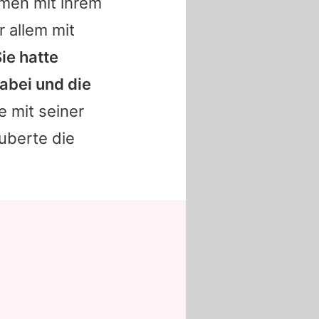
men mit ihrem
 allem mit
ie hatte
abei und die
e
mit seiner
uberte die