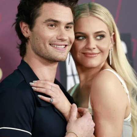
Filme & Serien
Lifestyle
Familie & Liebe
Promiflash Exklusiv
Alle Themen auf Promiflash
Jobs
App runterladen
Team
Redaktionelle Richtlinien
Impressum