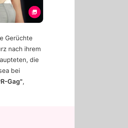
ie Gerüchte
urz nach ihrem
aupteten, die
sea
bei
PR-Gag"
,