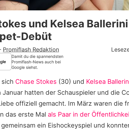
Datenschutzerklärung
okes und Kelsea Ballerini
Nutzungsbedingungen
pet-Debüt
Utiq verwalten
-
Promiflash Redaktion
Leseze
Damit du die spannendsten
Promiflash-News auch bei
Google siehst.
 sich
Chase Stokes
(30) und
Kelsea Ballerin
m Januar hatten der Schauspieler und die C
Liebe offiziell gemacht. Im März waren die f
nn das erste Mal
als Paar in der Öffentlichke
 gemeinsam ein Eishockeyspiel und konnte