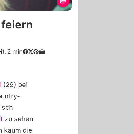
 feiern
it:
2
min
i
(29) bei
ountry-
risch
it
zu sehen:
n kaum die