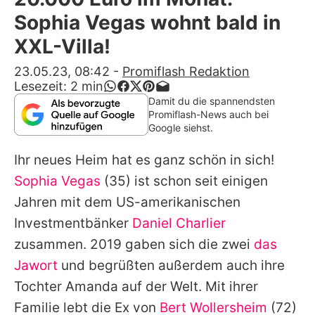
Alle Themen auf Promiflash
Sophia Vegas wohnt bald in
Jobs
XXL-Villa!
App runterladen
23.05.23, 08:42
-
Promiflash Redaktion
Lesezeit:
2
min
Team
Damit du die spannendsten
Promiflash-News auch bei
Redaktionelle Richtlinien
Google siehst.
Ihr neues Heim hat es ganz schön in sich!
Impressum
Sophia Vegas
(35) ist schon seit einigen
Datenschutzerklärung
Jahren mit dem US-amerikanischen
Nutzungsbedingungen
Investmentbänker
Daniel Charlier
zusammen. 2019 gaben sich die zwei
das
Utiq verwalten
Jawort
und begrüßten außerdem auch ihre
Tochter Amanda auf der Welt. Mit ihrer
Familie lebt die Ex von
Bert Wollersheim
(72)