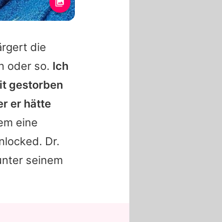
ärgert die
n oder so.
Ich
eit gestorben
r er hätte
em eine
locked. Dr.
unter seinem