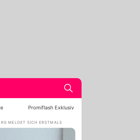
be
Promiflash Exklusiv
URG MELDET SICH ERSTMALS