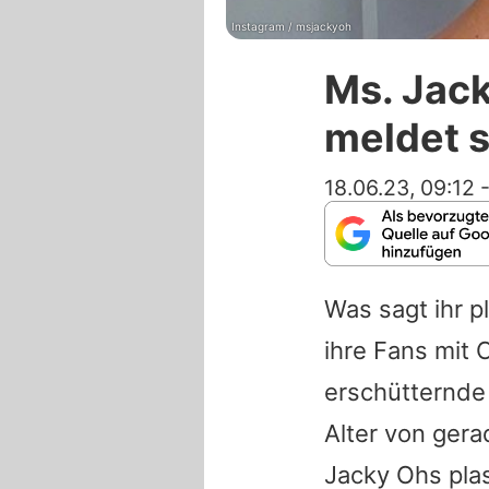
Instagram / msjackyoh
Ms. Jack
meldet s
18.06.23, 09:12
Was sagt ihr p
ihre Fans mit
erschütternde
Alter von ger
Jacky Ohs
pla