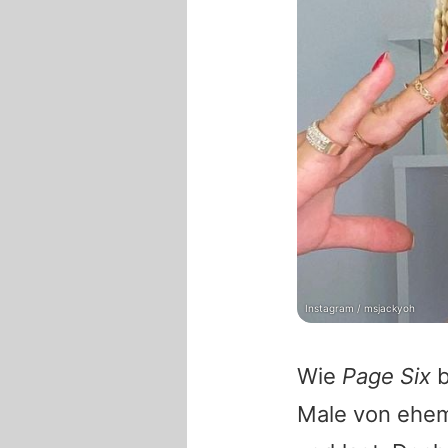
Instagram / msjackyoh
Wie
Page Six
b
Male von ehem