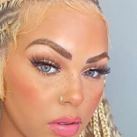
Filme & Serien
Lifestyle
Familie & Liebe
Promiflash Exklusiv
Alle Themen auf Promiflash
Jobs
App runterladen
Team
Redaktionelle Richtlinien
Impressum