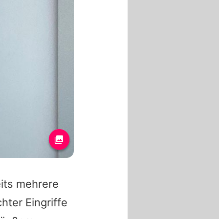
eits mehrere
ter Eingriffe