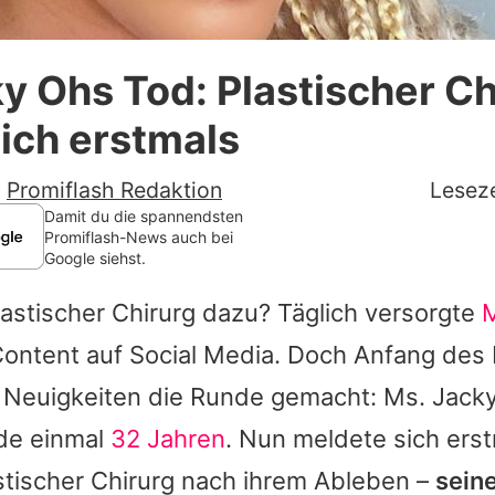
Datenschutzerklärung
y Ohs Tod: Plastischer Ch
Nutzungsbedingungen
ich erstmals
Utiq verwalten
-
Promiflash Redaktion
Leseze
Damit du die spannendsten
Promiflash-News auch bei
Google siehst.
lastischer Chirurg dazu? Täglich versorgte
M
 Content auf Social Media. Doch Anfang des
 Neuigkeiten die Runde gemacht:
Ms. Jack
ade einmal
32 Jahren
. Nun meldete sich ers
stischer Chirurg nach ihrem Ableben –
sein