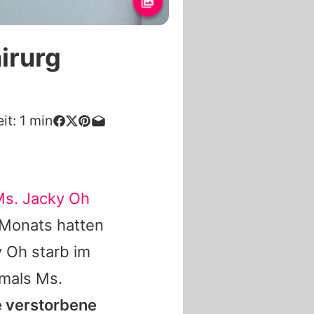
irurg
it:
1
min
s. Jacky Oh
 Monats hatten
y Oh
starb im
tmals
Ms.
e verstorbene