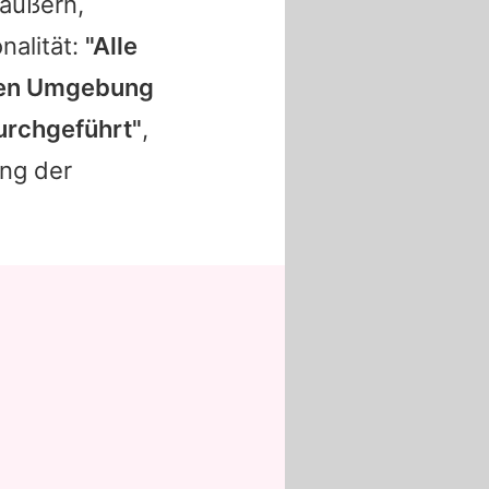
 äußern,
nalität:
"Alle
eren Umgebung
urchgeführt"
,
ung der