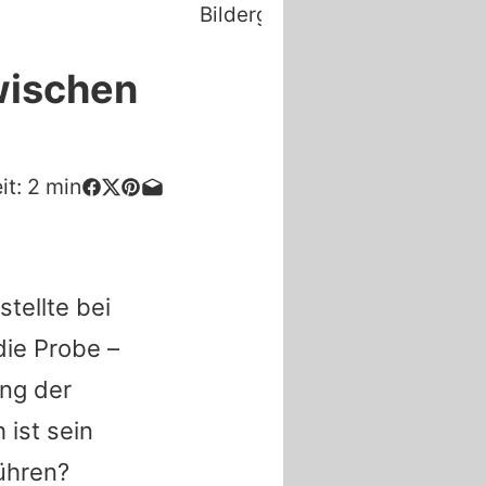
wischen
it:
2
min
tellte bei
die Probe –
ing der
 ist sein
ühren?