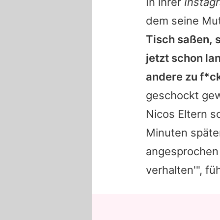
In ihrer
Instag
dem seine Mut
Tisch saßen, s
jetzt schon l
andere zu f*c
geschockt gew
Nicos Eltern s
Minuten später
angesprochen h
verhalten'", fü