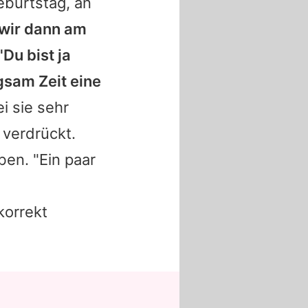
eburtstag, an
 wir dann am
Du bist ja
gsam Zeit eine
i sie sehr
 verdrückt.
ben. "Ein paar
korrekt