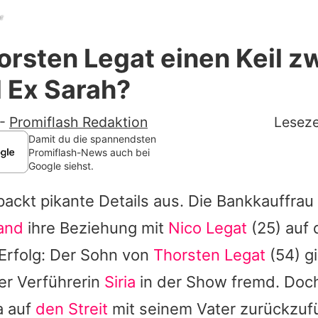
er
Datenschutzerklärung
orsten Legat einen Keil z
Nutzungsbedingungen
 Ex Sarah?
Utiq verwalten
-
Promiflash Redaktion
Leseze
Damit du die spannendsten
Promiflash-News auch bei
Google siehst.
ackt pikante Details aus. Die Bankkauffrau s
land
ihre Beziehung mit
Nico Legat
(25) auf 
Erfolg: Der Sohn von
Thorsten Legat
(54) g
er Verführerin
Siria
in der Show fremd. Doch
a auf
den Streit
mit seinem Vater zurückzuf