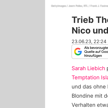
GettyImages / Joern Pollex, RTL / Frank J. Fastn
Trieb Th
Nico und
23.06.23, 22:24
Sarah Liebich
p
Temptation Is
und das ohne 
Blondine mit d
Verhalten etw