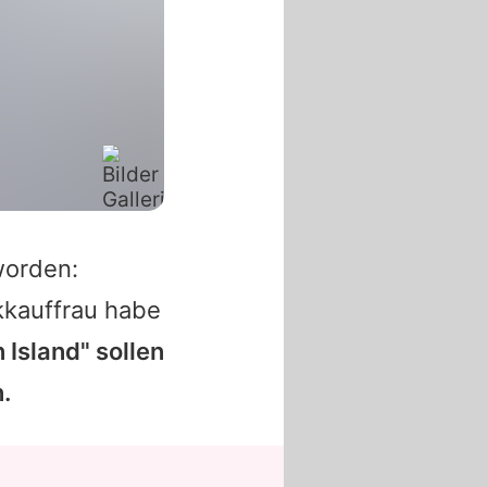
worden:
kkauffrau habe
 Island" sollen
.