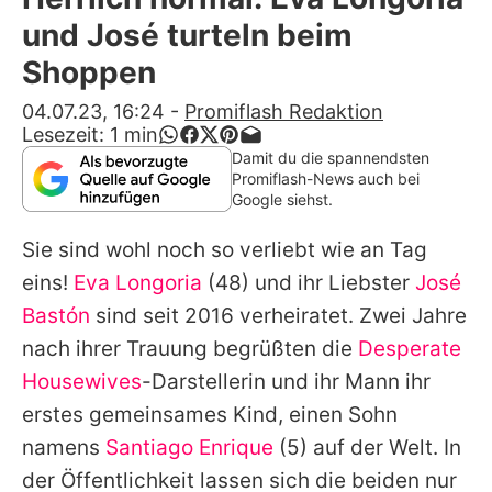
Alle Themen auf Promiflash
und José turteln beim
Jobs
Shoppen
App runterladen
04.07.23, 16:24
-
Promiflash Redaktion
Lesezeit:
1
min
Team
Damit du die spannendsten
Promiflash-News auch bei
Redaktionelle Richtlinien
Google siehst.
Sie sind wohl noch so verliebt wie an Tag
Impressum
eins!
Eva Longoria
(48) und ihr Liebster
José
Datenschutzerklärung
Bastón
sind seit 2016 verheiratet. Zwei Jahre
Nutzungsbedingungen
nach ihrer Trauung begrüßten die
Desperate
Housewives
-Darstellerin und ihr Mann ihr
Utiq verwalten
erstes gemeinsames Kind, einen Sohn
namens
Santiago Enrique
(5) auf der Welt. In
der Öffentlichkeit lassen sich die beiden nur