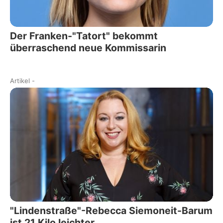
Der Franken-"Tatort" bekommt
überraschend neue Kommissarin
Artikel
-
"Lindenstraße"-Rebecca Siemoneit-Barum
ist 21 Kilo leichter