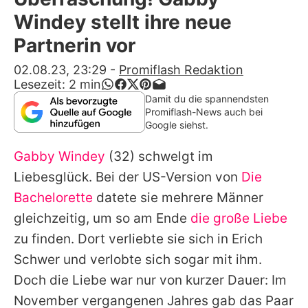
Alle Themen auf Promiflash
Windey stellt ihre neue
Jobs
Partnerin vor
App runterladen
02.08.23, 23:29
-
Promiflash Redaktion
Lesezeit:
2
min
Team
Damit du die spannendsten
Promiflash-News auch bei
Redaktionelle Richtlinien
Google siehst.
Gabby Windey
(32) schwelgt im
Impressum
Liebesglück. Bei der US-Version von
Die
Datenschutzerklärung
Bachelorette
datete sie mehrere Männer
Nutzungsbedingungen
gleichzeitig, um so am Ende
die große Liebe
zu finden. Dort verliebte sie sich in
Erich
Utiq verwalten
Schwer
und verlobte sich sogar mit ihm.
Doch die Liebe war nur von kurzer Dauer: Im
November vergangenen Jahres gab das Paar