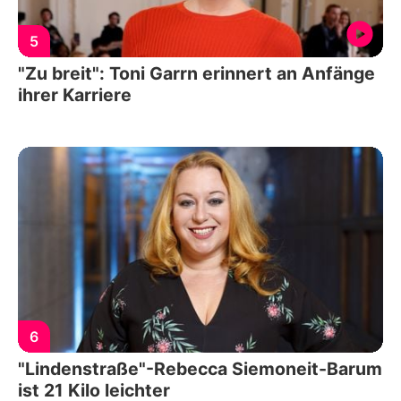
5
"Zu breit": Toni Garrn erinnert an Anfänge
ihrer Karriere
6
"Lindenstraße"-Rebecca Siemoneit-Barum
ist 21 Kilo leichter