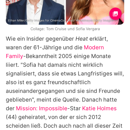
Ethan Miller/Getty Images for CinemaCon, Matt Winkelmeyer/Getty Images
Collage: Tom Cruise und Sofia Vergara
Wie ein Insider gegenüber
Heat
erklärt,
waren der 61-Jährige und die
Modern
Family
-Bekanntheit 2005 einige Monate
liiert. "Sofia hat damals nicht wirklich
signalisiert, dass sie etwas Langfristiges will,
also ist es ganz freundschaftlich
auseinandergegangen und sie sind Freunde
geblieben", meint die Quelle. Danach hatte
der
Mission: Impossible
-Star
Katie Holmes
(44) geheiratet, von der er sich 2012
scheiden ließ. Doch auch nach all dieser Zeit