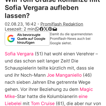
Alle Themen auf Promiflash
Sofia Vergara aufleben
Jobs
lassen?
App runterladen
02.08.23, 16:42
-
Promiflash Redaktion
Lesezeit:
2
min
Team
Damit du die spannendsten
Promiflash-News auch bei
Redaktionelle Richtlinien
Google siehst.
Sofia Vergara
(51) hat wohl einen Verehrer –
Impressum
und das schon seit langer Zeit! Die
Datenschutzerklärung
Schauspielerin teilte kürzlich mit, dass sie
Nutzungsbedingungen
und ihr Noch-Mann
Joe Manganiello
(46)
nach sieben Jahren Ehe getrennte Wege
Utiq verwalten
gehen. Vor ihrer Beziehung zu dem
Magic
Mike
-Star hatte die Kolumbianerin
eine
Liebelei
mit
Tom Cruise
(61), die aber nur von