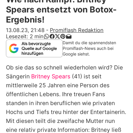
Alle Themen auf Promiflash
Spears entsetzt von Botox-
Jobs
Ergebnis!
App runterladen
13.08.23, 21:48
-
Promiflash Redaktion
Lesezeit:
2
min
Team
Damit du die spannendsten
Promiflash-News auch bei
Redaktionelle Richtlinien
Google siehst.
Ob sie das so schnell wiederholen wird? Die
Impressum
Sängerin
Britney Spears
(41) ist seit
Datenschutzerklärung
mittlerweile 25 Jahren eine Person des
Nutzungsbedingungen
öffentlichen Lebens. Ihre treuen Fans
standen in ihren beruflichen wie privaten
Utiq verwalten
Hochs und Tiefs treu hinter der Entertainerin.
Mit diesen teilt die zweifache Mutter nun
eine relativ private Information:
Britney
ließ