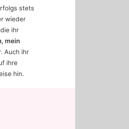
rfolgs stets
er wieder
die ihr
n, mein
r. Auch ihr
f ihre
ise hin.