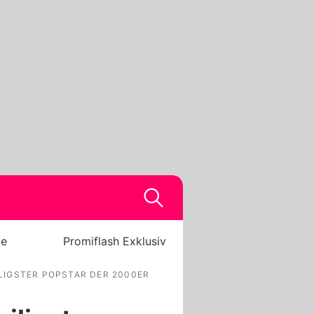
be
Promiflash Exklusiv
LIGSTER POPSTAR DER 2000ER