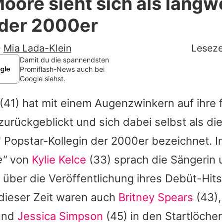
ore sieht sich als langwe
Filme & Serien
 der 2000er
Lifestyle
-
Mia Lada-Klein
Leseze
Familie & Liebe
Damit du die spannendsten
Promiflash-News auch bei
Google siehst.
Promiflash Exklusiv
(41) hat mit einem Augenzwinkern auf ihre 
Alle Themen auf Promiflash
zurückgeblickt und sich dabei selbst als di
Jobs
" Popstar-Kollegin der 2000er bezeichnet. 
App runterladen
e"
von
Kylie Kelce
(33) sprach die Sängerin
Team
 über die Veröffentlichung ihres Debüt-Hit
 dieser Zeit waren auch
Britney Spears
(43)
Redaktionelle Richtlinien
und
Jessica Simpson
(45) in den Startlöche
Impressum