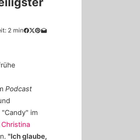
iligster
it:
2
min
frühe
e
Im
Podcast
 und
s "Candy" im
,
Christina
rn.
"Ich glaube,