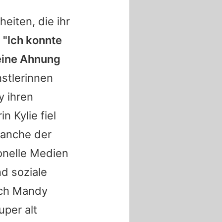
heiten, die ihr
:
"Ich konnte
eine Ahnung
nstlerinnen
y
ihren
rin
Kylie
fiel
ranche der
onelle Medien
d soziale
ich
Mandy
uper alt