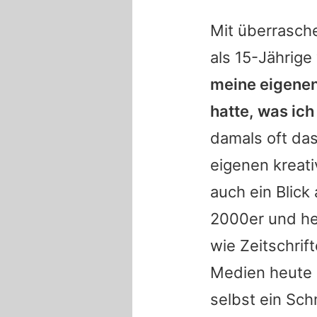
Mit überrasche
als 15-Jährig
meine eigenen
hatte, was ich
damals oft da
eigenen kreat
auch ein Blic
2000er und heu
wie Zeitschri
Medien heute 
selbst ein Sch