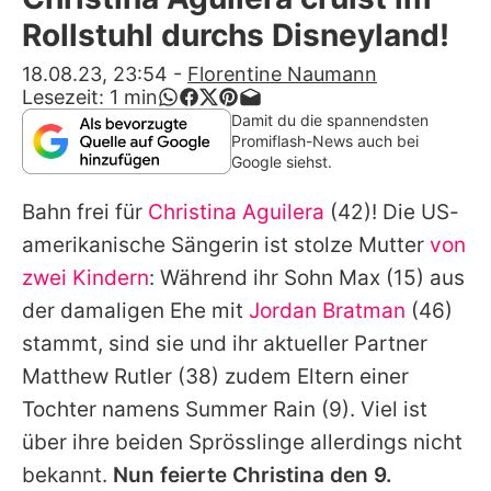
Alle Themen auf Promiflash
Rollstuhl durchs Disneyland!
Jobs
18.08.23, 23:54
-
Florentine Naumann
Lesezeit:
1
min
App runterladen
Damit du die spannendsten
Promiflash-News auch bei
Team
Google siehst.
Redaktionelle Richtlinien
Bahn frei für
Christina Aguilera
(42)! Die US-
amerikanische Sängerin ist stolze Mutter
von
Impressum
zwei Kindern
: Während ihr Sohn
Max
(15) aus
Datenschutzerklärung
der damaligen Ehe mit
Jordan Bratman
(46)
stammt, sind sie und ihr aktueller Partner
Nutzungsbedingungen
Matthew Rutler
(38) zudem Eltern einer
Utiq verwalten
Tochter namens
Summer Rain
(9). Viel ist
über ihre beiden Sprösslinge allerdings nicht
bekannt.
Nun feierte
Christina
den 9.