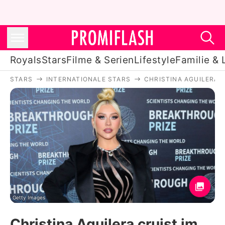
Royals
Stars
Filme & Serien
Lifestyle
Familie & 
STARS
INTERNATIONALE STARS
CHRISTINA AGUILERA
Royals
Stars
Filme & Serien
Lifestyle
Familie & Liebe
Promiflash Exklusiv
Getty Images
Christina Aguilera cruist im