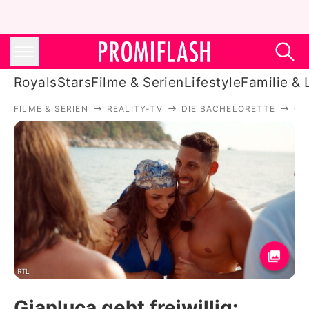
Royals
Stars
Filme & Serien
Lifestyle
Familie & 
FILME & SERIEN
REALITY-TV
DIE BACHELORETTE
GI
Royals
Stars
Filme & Serien
Lifestyle
Familie & Liebe
Promiflash Exklusiv
RTL
Gianluca geht freiwillig: