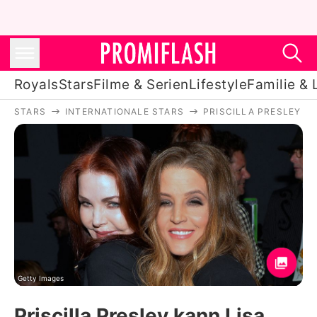
Royals
Stars
Filme & Serien
Lifestyle
Familie & 
STARS
INTERNATIONALE STARS
PRISCILLA PRESLEY
Royals
Stars
Filme & Serien
Lifestyle
Familie & Liebe
Promiflash Exklusiv
Getty Images
Priscilla Presley kann Lisa