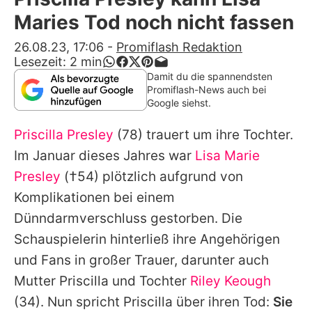
Alle Themen auf Promiflash
Maries Tod noch nicht fassen
Jobs
26.08.23, 17:06
-
Promiflash Redaktion
Lesezeit:
2
min
App runterladen
Damit du die spannendsten
Promiflash-News auch bei
Team
Google siehst.
Redaktionelle Richtlinien
Priscilla Presley
(78) trauert um ihre Tochter.
Im Januar dieses Jahres war
Lisa Marie
Impressum
Presley
(†54) plötzlich aufgrund von
Datenschutzerklärung
Komplikationen bei einem
Dünndarmverschluss gestorben. Die
Nutzungsbedingungen
Schauspielerin hinterließ ihre Angehörigen
Utiq verwalten
und Fans in großer Trauer, darunter auch
Mutter Priscilla und Tochter
Riley Keough
(34). Nun spricht Priscilla über ihren Tod:
Sie