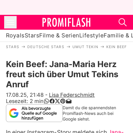
Royals
Stars
Filme & Serien
Lifestyle
Familie & 
STARS
DEUTSCHE STARS
UMUT TEKIN
KEIN BEEF: 
Royals
Kein Beef: Jana-Maria Herz
Stars
freut sich über Umut Tekins
Filme & Serien
Anruf
Lifestyle
17.08.25, 21:48
-
Lisa Federschmidt
Lesezeit:
2
min
Familie & Liebe
Damit du die spannendsten
Promiflash-News auch bei
Promiflash Exklusiv
Google siehst.
In einer
Instagram-Story
meldete sich
Jana-