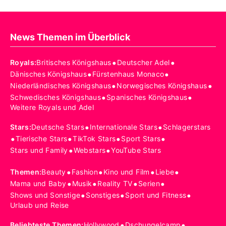
News Themen im Überblick
•
•
Royals
:
Britisches Königshaus
Deutscher Adel
•
•
Dänisches Königshaus
Fürstenhaus Monaco
•
•
Niederländisches Königshaus
Norwegisches Königshaus
•
•
Schwedisches Königshaus
Spanisches Königshaus
Weitere Royals und Adel
•
•
Stars
:
Deutsche Stars
Internationale Stars
Schlagerstars
•
•
•
•
Tierische Stars
TikTok Stars
Sport Stars
•
•
Stars und Family
Webstars
YouTube Stars
•
•
•
•
Themen
:
Beauty
Fashion
Kino und Film
Liebe
•
•
•
•
Mama und Baby
Musik
Reality TV
Serien
•
•
•
Shows und Sonstige
Sonstiges
Sport und Fitness
Urlaub und Reise
•
•
Beliebteste Themen
:
Hollywood
Dschungelcamp