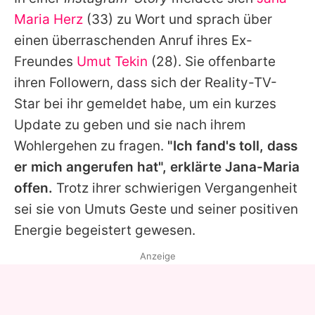
Alle Themen auf Promiflash
Maria Herz
(33) zu Wort und sprach über
Jobs
einen überraschenden Anruf ihres Ex-
Freundes
Umut Tekin
(28). Sie offenbarte
App runterladen
ihren Followern, dass sich der Reality-TV-
Team
Star bei ihr gemeldet habe, um ein kurzes
Update zu geben und sie nach ihrem
Redaktionelle Richtlinien
Wohlergehen zu fragen.
"Ich fand's toll, dass
Impressum
er mich angerufen hat", erklärte
Jana-Maria
offen.
Trotz ihrer schwierigen Vergangenheit
Datenschutzerklärung
sei sie von
Umuts
Geste und seiner positiven
Nutzungsbedingungen
Energie begeistert gewesen.
Utiq verwalten
Anzeige