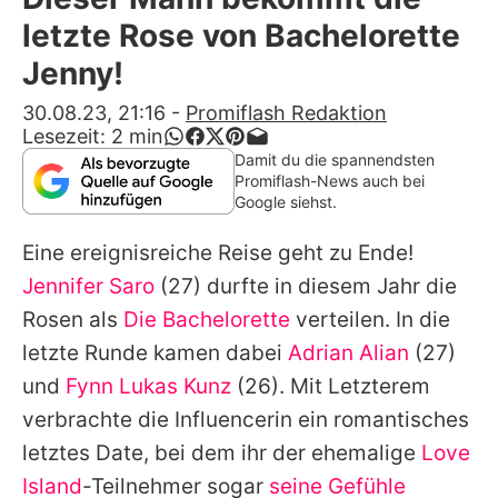
Alle Themen auf Promiflash
letzte Rose von Bachelorette
Jobs
Jenny!
App runterladen
30.08.23, 21:16
-
Promiflash Redaktion
Lesezeit:
2
min
Team
Damit du die spannendsten
Promiflash-News auch bei
Redaktionelle Richtlinien
Google siehst.
Eine ereignisreiche Reise geht zu Ende!
Impressum
Jennifer Saro
(27) durfte in diesem Jahr die
Datenschutzerklärung
Rosen als
Die Bachelorette
verteilen. In die
Nutzungsbedingungen
letzte Runde kamen dabei
Adrian Alian
(27)
und
Fynn Lukas Kunz
(26). Mit Letzterem
Utiq verwalten
verbrachte die Influencerin ein romantisches
letztes Date, bei dem ihr der ehemalige
Love
Island
-Teilnehmer sogar
seine Gefühle