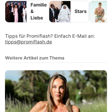
Familie
&
Stars
Liebe
Tipps für Promiflash? Einfach E-Mail an:
tipps@promiflash.de
Weitere Artikel zum Thema