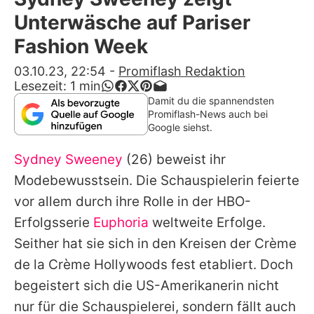
Alle Themen auf Promiflash
Unterwäsche auf Pariser
Jobs
Fashion Week
App runterladen
03.10.23, 22:54
-
Promiflash Redaktion
Lesezeit:
1
min
Team
Damit du die spannendsten
Promiflash-News auch bei
Redaktionelle Richtlinien
Google siehst.
Sydney Sweeney
(26) beweist ihr
Impressum
Modebewusstsein. Die Schauspielerin feierte
Datenschutzerklärung
vor allem durch ihre Rolle in der HBO-
Nutzungsbedingungen
Erfolgsserie
Euphoria
weltweite Erfolge.
Seither hat sie sich in den Kreisen der Crème
Utiq verwalten
de la Crème Hollywoods fest etabliert. Doch
begeistert sich die US-Amerikanerin nicht
nur für die Schauspielerei, sondern fällt auch