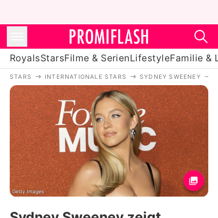
Royals
Stars
Filme & Serien
Lifestyle
Familie & 
STARS
INTERNATIONALE STARS
SYDNEY SWEENEY
Royals
Stars
Filme & Serien
Lifestyle
Familie & Liebe
Promiflash Exklusiv
Getty Images
Sydney Sweeney zeigt